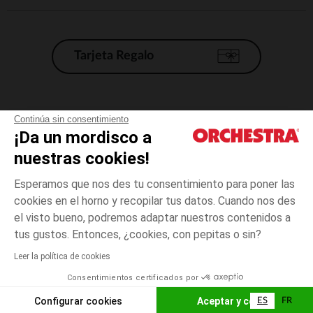
Tarjeta Regalo
Condiciones generales de venta
Continúa sin consentimiento
¡Da un mordisco a
Aviso Legal
*Condiciones de las ofertas actuales
nuestras cookies!
Datos personales
Esperamos que nos des tu consentimiento para poner las
Gestión de las cookies
cookies en el horno y recopilar tus datos. Cuando nos des
Accesibilidad: no conforme
el visto bueno, podremos adaptar nuestros contenidos a
talla
Blanco
Blanco
unica
Orchestra adhiere al código de ética de la Federación Francesa de comercio
tus gustos. Entonces, ¿cookies, con pepitas o sin?
electrónico y venta a distancia (FEVAD) y al sistema de mediación de
comercio electrónico.
Leer la política de cookies
El pago medidante
is already available
Consentimientos certificados por
España
Lista d
ELIGE UNA TALLA
Configurar cookies
Aceptar y cerrar
ES
FR