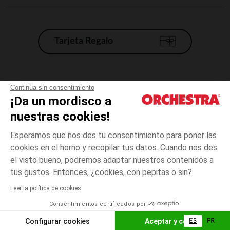
Tarjeta Regalo
Condiciones generales de venta
Continúa sin consentimiento
¡Da un mordisco a
Aviso Legal
*Condiciones de las ofertas actuales
nuestras cookies!
Datos personales
Esperamos que nos des tu consentimiento para poner las
Gestión de las cookies
cookies en el horno y recopilar tus datos. Cuando nos des
Accesibilidad: no conforme
el visto bueno, podremos adaptar nuestros contenidos a
talla
Vert
Vert
unica
Orchestra adhiere al código de ética de la Federación Francesa de comercio
tus gustos. Entonces, ¿cookies, con pepitas o sin?
electrónico y venta a distancia (FEVAD) y al sistema de mediación de
comercio electrónico.
Leer la política de cookies
El pago medidante
is already available
Consentimientos certificados por
España
Lista d
AÑADIR A LA CESTA
Configurar cookies
Aceptar y cerrar
ES
FR