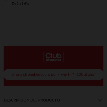
De 5 a 8 días
strong strongDescubro por < wg-1="">10€ al año*
DESCRIPCIÓN DEL PRODUCTO