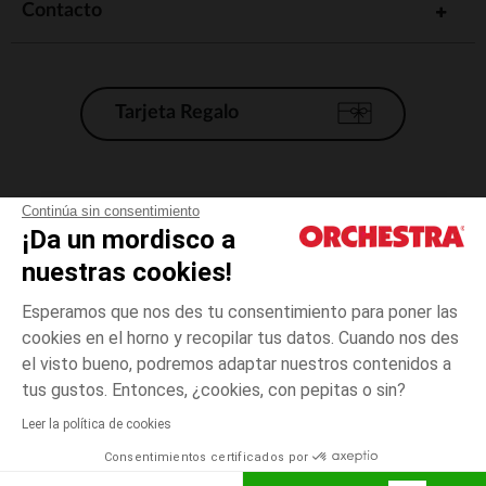
Contacto
Tarjeta Regalo
Condiciones generales de venta
Continúa sin consentimiento
¡Da un mordisco a
Aviso Legal
*Condiciones de las ofertas actuales
nuestras cookies!
Datos personales
Esperamos que nos des tu consentimiento para poner las
Gestión de las cookies
cookies en el horno y recopilar tus datos. Cuando nos des
Accesibilidad: no conforme
el visto bueno, podremos adaptar nuestros contenidos a
talla
Vert
Vert
unica
Orchestra adhiere al código de ética de la Federación Francesa de comercio
tus gustos. Entonces, ¿cookies, con pepitas o sin?
electrónico y venta a distancia (FEVAD) y al sistema de mediación de
comercio electrónico.
Leer la política de cookies
El pago medidante
is already available
Consentimientos certificados por
España
Lista d
AÑADIR A LA CESTA