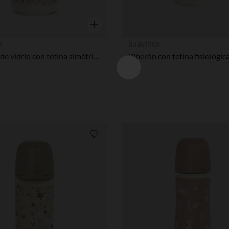
Vista rápida
x
Suavinex
Biberón de vidrio con tetina simétrica SX Pro S 120ml Liberty beige
Lista de requisitos