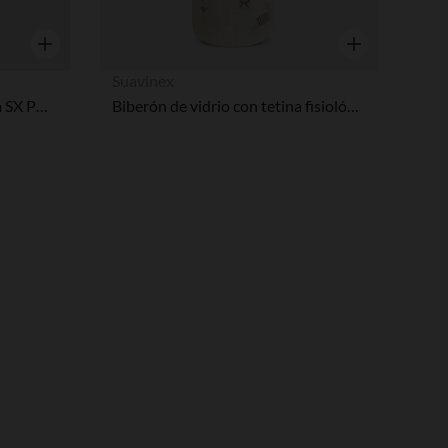
Vista rápida
Vista rápida
Suavinex
Biberón con tetina fisiológica SX PRO L 360ml Wonderland Conejos rosa
Biberón de vidrio con tetina fisiológica SX Pro M 240ml Wonderland conejitos rosa