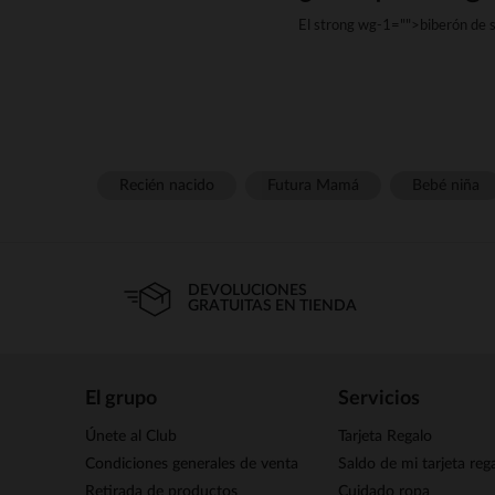
El strong wg-1="">biberón de s
Además, el strong wg-1="">bi
Una botella de cristal es más 
Recién nacido
Futura Mamá
Bebé niña
Sin embargo, hay
También hay 
En resumen, un biberón de vidr
DEVOLUCIONES
GRATUITAS EN TIENDA
El grupo
Servicios
Únete al Club
Tarjeta Regalo
Condiciones generales de venta
Saldo de mi tarjeta reg
Retirada de productos
Cuidado ropa