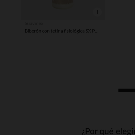
Vista rápida
Suavinex
Biberón con tetina fisiológica SX PRO L 360ml Wonderland Conejos beige
¿Por qué elegi