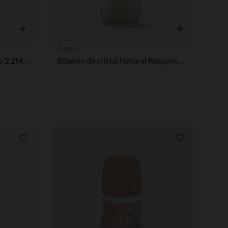
Vista rápida
Vista rápida
Avent
Biberón de vidrio 260 ml flujo 2 2M+ blanco
Biberón de cristal Natural Response 240 ml
Lista de requisitos
Lista de requi
pciones
ustes de privacidad, garantizando el cumplimiento de las regula