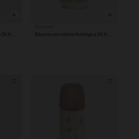
Vista rápida
Vista rápida
Suavinex
Biberón con tetina fisiológica SX PRO S 150ml Wonderland Conejos beige
Biberón con tetina fisiológica SX PRO S 150ml Liberty beige
Lista de requisitos
Lista de requi