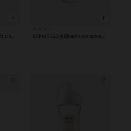
Vista rápida
Vista rápida
Suavinex
Biberón de vidrio con tetina fisiológica SX Pro S 120ml Wonderland conejitos verde
SX Pro S 120ml Biberón con tetina Wonderland beige
Lista de requisitos
Lista de requi