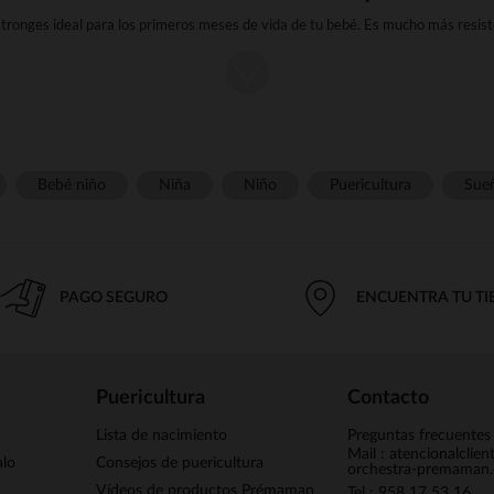
tronges ideal para los primeros meses de vida de tu bebé. Es mucho más resiste
lo cual es un criterio muy importante, sobre todo cuando se trata de esterilizarlo
berón de strongmantiene caliente la temperatura de la leche el mayor tiempo p
elegancia y es más respetuoso con el medio ambiente.
resistente a la limpieza y sufrirá menos chispas que una botella básica de plást
deformará al lavarla en el lavavajillas.
Bebé niño
Niña
Niño
Puericultura
Sue
 que tener cuidado con las roturas y grietas para evitar que ni tú ni tu bebé os
que tener en cuenta que es el único tipo de biberón que no tiene riesgo de conte
io es más seguro y mejor que uno de plástico. En Orchestra encontrará una amp
PAGO SEGURO
ENCUENTRA TU T
que se adaptan a sus necesidades y a las de su bebé.
Puericultura
Contacto
Lista de nacimiento
Preguntas frecuentes
Mail : atencionalclie
alo
Consejos de puericultura
orchestra-premaman
Vídeos de productos Prémaman
Tel : 958 17 53 16