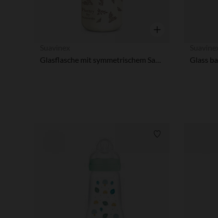
Vista rápida
Suavinex
Suavine
Glasflasche mit symmetrischem Sauger SX Pro M 240 ml Poetry braun
Lista de requisitos