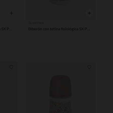
Vista rápida
Vista rápida
Suavinex
Biberón con tetina fisiológica SX PRO M 270ml Wonderland Liberty Beige
Biberón con tetina fisiológica SX PRO S 150ml Wonderland Conejos rosa
Lista de requisitos
Lista de requi