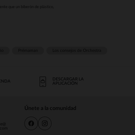
nte que un biberón de plástico,
.
osible. También ofrece cierta
ico. No cambiará de color ni se
ño
Prémaman
Los consejos de Orchestra
 podáis lesionar.
ner bisfenol.
lia gama de biberones de vidrio
DESCARGAR LA
IENDA
APLICACIÓN
Únete a la comunidad
nte@
.com