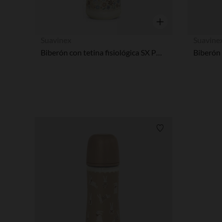
Vista rápida
Suavinex
Suavine
Biberón con tetina fisiológica SX PRO L 360ml Wonderland Liberty beige
Lista de requisitos