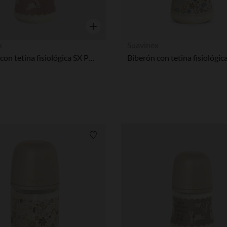
Vista rápida
x
Suavinex
Biberón con tetina fisiológica SX PRO M 270ml Conejos rosa
Lista de requisitos