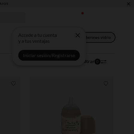
×
Accede a tu cuenta
Biberones plástico
Kits
Biberones vidrio
y a tus ventajas
Iniciar sesión/Registrarse
21 artículos
Ordenar | Filtrar
0
Lista de requisitos
Lista de requi