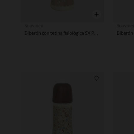
Vista rápida
Suavinex
Suavine
Biberón con tetina fisiológica SX PRO L 270ml Wonderland Conejos beige
Lista de requisitos