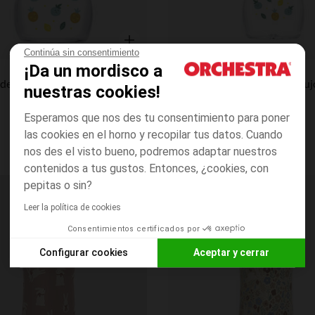
Continúa sin consentimiento
Vista rápida
Mam
¡Da un mordisco a
Biberón de vidrio 170ml flujo 1 0-6 meses blanco (modelo aleatorio)
nuestras cookies!
Esperamos que nos des tu consentimiento para poner
las cookies en el horno y recopilar tus datos. Cuando
nos des el visto bueno, podremos adaptar nuestros
contenidos a tus gustos. Entonces, ¿cookies, con
pepitas o sin?
Lista de requisitos
Leer la política de cookies
Consentimientos certificados por
Configurar cookies
Aceptar y cerrar
Axeptio consent
Plataforma de Gestión de Consentimiento: Personaliza tus O
Nuestra plataforma te permite personalizar y gestionar tus aj