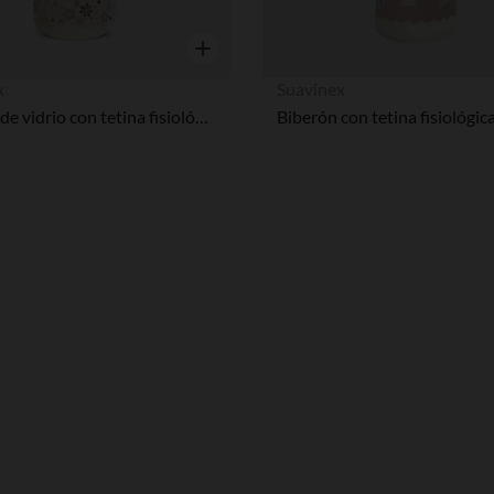
Vista rápida
x
Suavinex
Biberón de vidrio con tetina fisiológica SX Pro M 240ml Wonderland Liberty beige