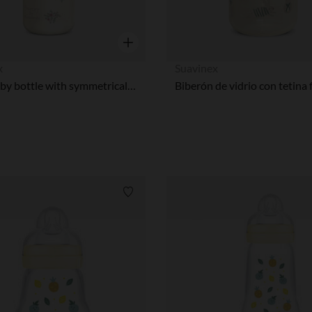
Vista rápida
x
Suavinex
Glass baby bottle with symmetrical teat SX Pro M 240 ml Poetry pink
Lista de requisitos