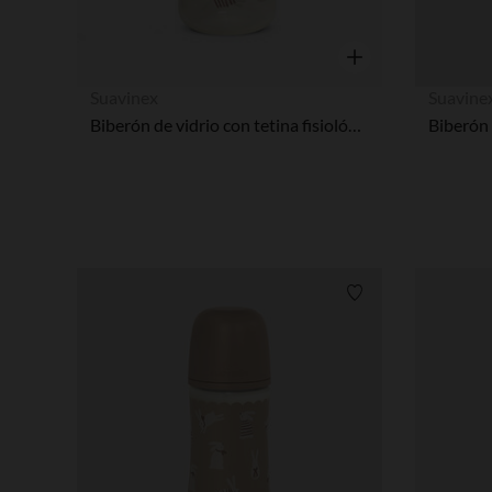
Vista rápida
Suavinex
Suavine
Biberón de vidrio con tetina fisiológica SX Pro S 120ml Wonderland conejitos rosa
Lista de requisitos