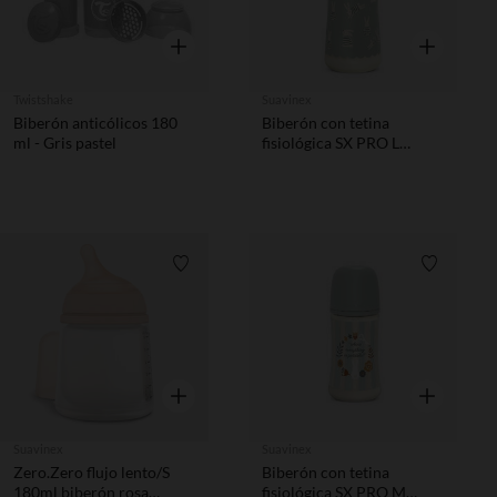
Vista rápida
Vista rápida
Twistshake
Suavinex
Biberón anticólicos 180
Biberón con tetina
ml - Gris pastel
fisiológica SX PRO L
360ml Wonderland verde
Lista de requisitos
Lista de 
Vista rápida
Vista rápida
Suavinex
Suavinex
Zero.Zero flujo lento/S
Biberón con tetina
180ml biberón rosa
fisiológica SX PRO M