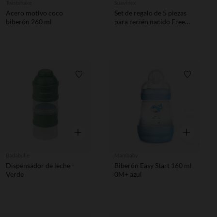
Twistshake
Suavinex
Acero motivo coco
Set de regalo de 5 piezas
biberón 260 ml
para recién nacido Free
beige
Lista de requisitos
Lista de 
Vista rápida
Vista rápida
Badabulle
Mambaby
Dispensador de leche -
Biberón Easy Start 160 ml
Verde
0M+ azul