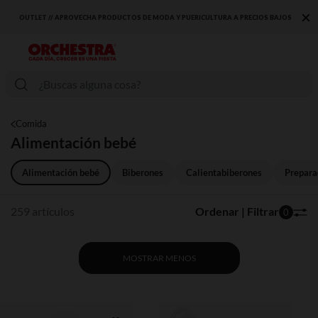
×
RECIOS BAJOS
DESCUBRE LA NUEVA COLECCIÓN QUE TE ENCANTARÁ ☀️
Comida
Alimentación bebé
Alimentación bebé
Biberones
Calientabiberones
Prepara
259 artículos
Ordenar | Filtrar
0
MOSTRAR MENOS