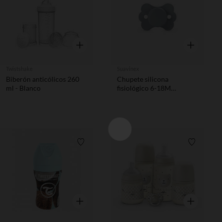
Vista rápida
Vista rápida
Twistshake
Suavinex
Biberón anticólicos 260
Chupete silicona
ml - Blanco
fisiológico 6-18M
Wonderland Butterfly azul
Lista de requisitos
Lista de 
Vista rápida
Vista rápida