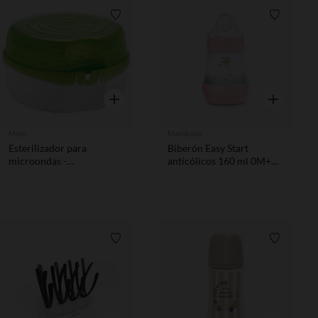
Lista de requisitos
Lista de 
Vista rápida
Vista rápida
Mam
Mambaby
Esterilizador para
Biberón Easy Start
microondas -
anticólicos 160 ml 0M+
Verde/Blanco
rosa
Lista de requisitos
Lista de 