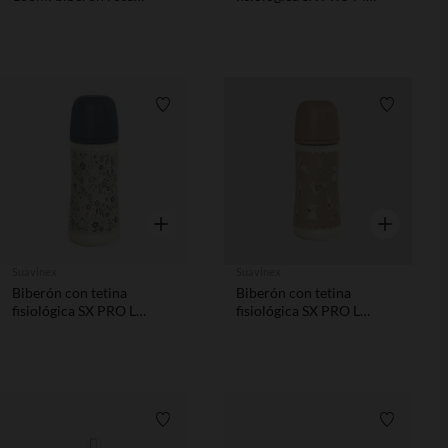
anticólico
270ml Wonderland rayas
azul
Lista de requisitos
Lista de 
Vista rápida
Vista rápida
Suavinex
Suavinex
Biberón con tetina
Biberón con tetina
fisiológica SX PRO L
fisiológica SX PRO L
360ml Wonderland
360ml Wonderland
Liberty azul
Conejos beige
Lista de requisitos
Lista de 