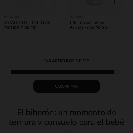
Vista rápida
Vista rápida
Twistshake
Suavinex
SECADOR DE BOTELLAS
Biberón con tetina
ESCURRIDOR DE
fisiológica SX PRO M
BOTELLAS
270ml Wonderland rayas
rosa
240 ARTÍCULOS DE 259
CARGAR MÁS
El biberón: un momento de
ternura y consuelo para el bebé
La hora de comer es un momento especial entre tu bebé y tú. Para que