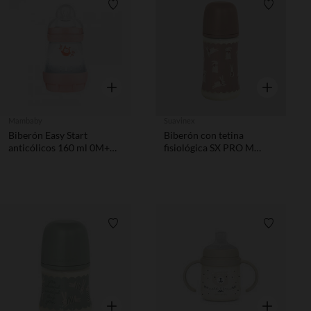
Lista de requisitos
Lista de 
Vista rápida
Vista rápida
Mambaby
Suavinex
Biberón Easy Start
Biberón con tetina
anticólicos 160 ml 0M+
fisiológica SX PRO M
rosa mate
270ml Conejos rosa
Lista de requisitos
Lista de 
Vista rápida
Vista rápida