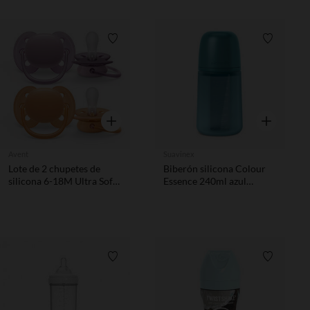
Lista de requisitos
Lista de 
Vista rápida
Vista rápida
Avent
Suavinex
Lote de 2 chupetes de
Biberón silicona Colour
silicona 6-18M Ultra Soft -
Essence 240ml azul
violeta y naranja
intenso
Lista de requisitos
Lista de 