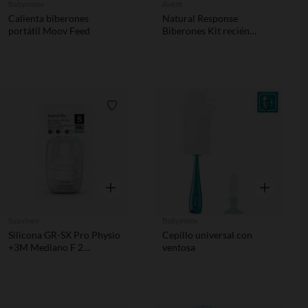
Babymoov
Avent
Calienta biberones
Natural Response
portátil Moov Feed
Biberones Kit recién
nacido 3.0
Lista de requisitos
Lista de 
Vista rápida
Vista rápida
Suavinex
Babymoov
Silicona GR-SX Pro Physio
Cepillo universal con
+3M Mediano F 2
ventosa
unidades L2