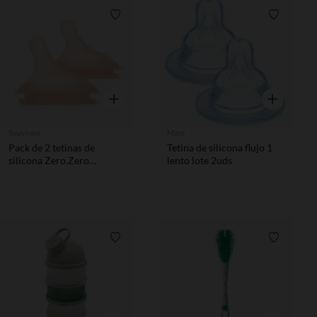
Lista de requisitos
Lista de 
Vista rápida
Vista rápida
Suavinex
Mam
Pack de 2 tetinas de
Tetina de silicona flujo 1
silicona Zero.Zero
lento lote 2uds
especiales para lactancia
flujo A
Lista de requisitos
Lista de 