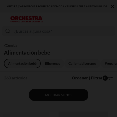
×
OS BAJOS
DESCUBRE LA NUEVA COLECCIÓN QUE TE ENCANTARÁ ☀️
Comida
Alimentación bebé
Alimentación bebé
Biberones
Calientabiberones
Prepara
260 artículos
Ordenar | Filtrar
0
MOSTRAR MENOS