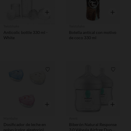
Vista rápida
Vista rápida
Twistshake
Twistshake
Anticolic bottle 330 ml -
Botella antical con motivo
White
de coco 330 ml
Lista de requisitos
Lista de 
Vista rápida
Vista rápida
Mambaby
Avent
Dosificador de leche en
Biberón Natural Response
polvo (color aleatorio)
3.0 Válvula Airfree Duo