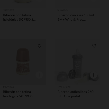
Suavinex
Suavinex
Biberón con tetina
Biberón con asas 150 ml
fisiológica SX PRO S
6M+ Wild & Free
150ml Wonderland verde
día/noche gris
Lista de requisitos
Lista de 
Vista rápida
Vista rápida
Suavinex
Twistshake
Biberón con tetina
Biberón anticólicos 260
fisiológica SX PRO S
ml - Gris pastel
150ml Wonderland
Conejos rosa