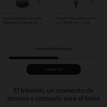
Vista rápida
Vista rápida
Babymoov
Mambaby
Caja dosificadora de leche
Cepillo limpia biberones 2
Babydose mineral green
en 1 Soft Brush - verde
144 ARTÍCULOS DE 260
CARGAR MÁS
El biberón: un momento de
ternura y consuelo para el bebé
La hora de comer es un momento especial entre tu bebé y tú. Para que