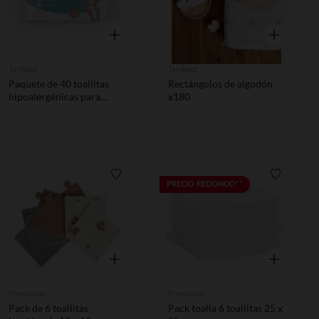
Vista rápida
Vista rápida
Tamboor
Tamboor
Paquete de 40 toallitas
Rectángulos de algodón
hipoalergénicas para
x180
bebés
Lista de requisitos
Lista de 
PRECIO REDONDO**
Vista rápida
Vista rápida
Prémaman
Prémaman
Pack de 6 toallitas
Pack toalla 6 toallitas 25 x