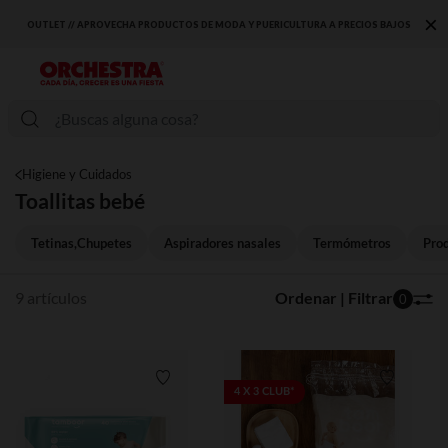
×
OUTLET // APROVECHA PRODUCTOS DE MODA Y PUERICULTURA A PRECIOS BAJOS
Higiene y Cuidados
Toallitas bebé
Tetinas,Chupetes
Aspiradores nasales
Termómetros
Prod
9 artículos
Ordenar | Filtrar
0
Lista de requisitos
Lista de 
4 X 3 CLUB*