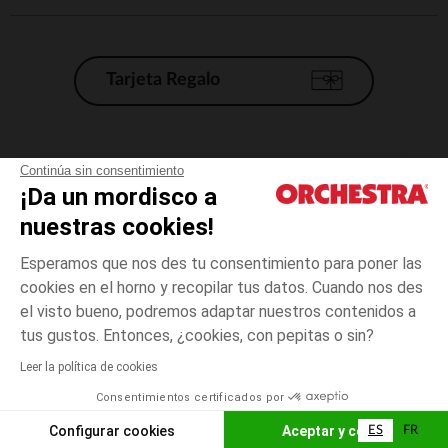
Tarjeta Regalo
Condiciones generales de venta
Continúa sin consentimiento
¡Da un mordisco a
Aviso Legal
*Condiciones de las ofertas actuales
nuestras cookies!
Datos personales
Esperamos que nos des tu consentimiento para poner las
Gestión de las cookies
cookies en el horno y recopilar tus datos. Cuando nos des
Accesibilidad: no conforme
el visto bueno, podremos adaptar nuestros contenidos a
talla
Azul
Azul
unica
Orchestra adhiere al código de ética de la Federación Francesa de comercio
tus gustos. Entonces, ¿cookies, con pepitas o sin?
electrónico y venta a distancia (FEVAD) y al sistema de mediación de
comercio electrónico.
Leer la política de cookies
El pago medidante
is already available
Consentimientos certificados por
España
Lista d
AÑADIR A LA CESTA
Configurar cookies
Aceptar y cerrar
ES
FR