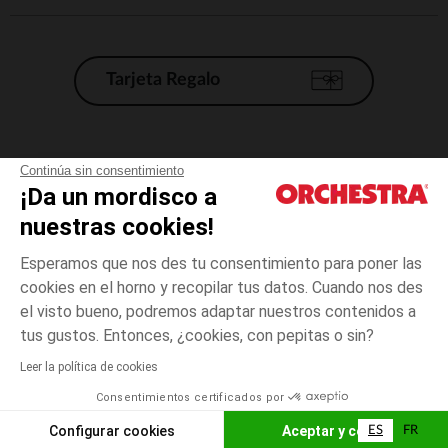
Tarjeta Regalo
Condiciones generales de venta
Continúa sin consentimiento
¡Da un mordisco a
Aviso Legal
*Condiciones de las ofertas actuales
nuestras cookies!
Datos personales
Esperamos que nos des tu consentimiento para poner las
Gestión de las cookies
cookies en el horno y recopilar tus datos. Cuando nos des
Accesibilidad: no conforme
el visto bueno, podremos adaptar nuestros contenidos a
talla
Blanco
Blanco
unica
Orchestra adhiere al código de ética de la Federación Francesa de comercio
tus gustos. Entonces, ¿cookies, con pepitas o sin?
electrónico y venta a distancia (FEVAD) y al sistema de mediación de
comercio electrónico.
Leer la política de cookies
El pago medidante
is already available
Consentimientos certificados por
España
Lista d
AÑADIR A LA CESTA
Configurar cookies
Aceptar y cerrar
ES
FR