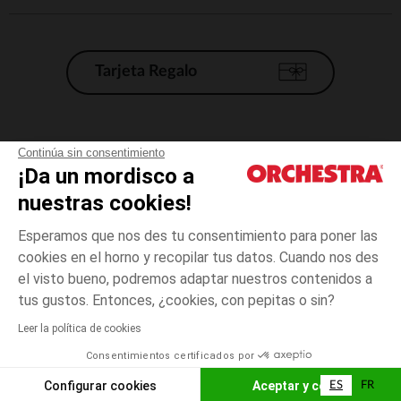
Tarjeta Regalo
Condiciones generales de venta
Continúa sin consentimiento
¡Da un mordisco a
Aviso Legal
*Condiciones de las ofertas actuales
nuestras cookies!
Datos personales
Esperamos que nos des tu consentimiento para poner las
Gestión de las cookies
cookies en el horno y recopilar tus datos. Cuando nos des
Accesibilidad: no conforme
el visto bueno, podremos adaptar nuestros contenidos a
talla
Estampado
Estampado
unica
Orchestra adhiere al código de ética de la Federación Francesa de comercio
tus gustos. Entonces, ¿cookies, con pepitas o sin?
electrónico y venta a distancia (FEVAD) y al sistema de mediación de
comercio electrónico.
Leer la política de cookies
El pago medidante
is already available
Consentimientos certificados por
España
Lista d
AÑADIR A LA CESTA
Configurar cookies
Aceptar y cerrar
ES
FR