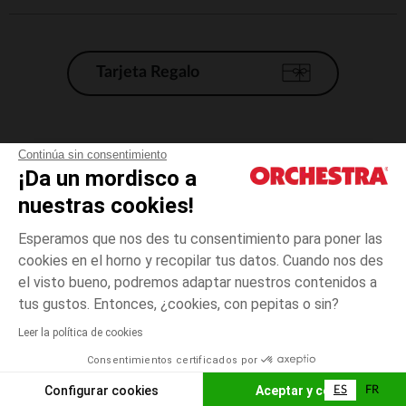
Tarjeta Regalo
Condiciones generales de venta
Continúa sin consentimiento
¡Da un mordisco a
Aviso Legal
*Condiciones de las ofertas actuales
nuestras cookies!
Datos personales
Esperamos que nos des tu consentimiento para poner las
Gestión de las cookies
cookies en el horno y recopilar tus datos. Cuando nos des
Accesibilidad: no conforme
el visto bueno, podremos adaptar nuestros contenidos a
talla
Multicolor
Multicolor
unica
Orchestra adhiere al código de ética de la Federación Francesa de comercio
tus gustos. Entonces, ¿cookies, con pepitas o sin?
electrónico y venta a distancia (FEVAD) y al sistema de mediación de
comercio electrónico.
Leer la política de cookies
El pago medidante
is already available
Consentimientos certificados por
España
Lista d
AÑADIR A LA CESTA
Configurar cookies
Aceptar y cerrar
ES
FR