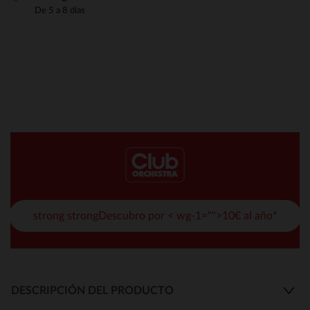
De 5 a 8 días
strong strongDescubro por < wg-1="">10€ al año*
DESCRIPCIÓN DEL PRODUCTO