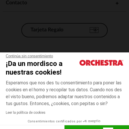
Contacto
Tarjeta Regalo
Condiciones generales de venta
Continúa sin consentimiento
¡Da un mordisco a
Aviso Legal
*Condiciones de las ofertas actuales
nuestras cookies!
Datos personales
Esperamos que nos des tu consentimiento para poner las
Gestión de las cookies
cookies en el horno y recopilar tus datos. Cuando nos des
Accesibilidad: no conforme
el visto bueno, podremos adaptar nuestros contenidos a
talla
Gris
Gris
unica
Orchestra adhiere al código de ética de la Federación Francesa de comercio
tus gustos. Entonces, ¿cookies, con pepitas o sin?
electrónico y venta a distancia (FEVAD) y al sistema de mediación de
comercio electrónico.
Leer la política de cookies
El pago medidante
is already available
Consentimientos certificados por
España
Lista d
ELIGE UNA TALLA