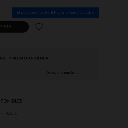
El pago medidante
is already available
Lista de deseos
CESTA
DAD INMEDIATA EN TIENDA
Seleccione una tienda →
SPONIBLES
4,95 €
o