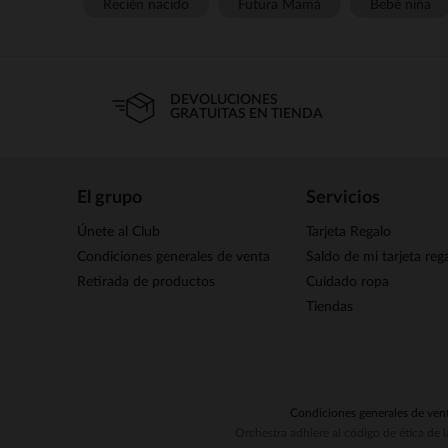
Recién nacido
Futura Mamá
Bebé niña
DEVOLUCIONES
GRATUITAS EN TIENDA
El grupo
Servicios
Únete al Club
Tarjeta Regalo
Condiciones generales de venta
Saldo de mi tarjeta reg
Retirada de productos
Cuidado ropa
Tiendas
Condiciones generales de ven
Orchestra adhiere al código de ética de 