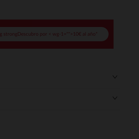
pciones
ustes de privacidad, garantizando el cumplimiento de las regula
g strongDescubro por < wg-1="">10€ al año*