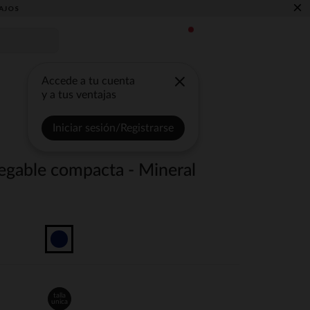
×
AJOS
Accede a tu cuenta
y a tus ventajas
Iniciar sesión/Registrarse
legable compacta - Mineral
talla
unica