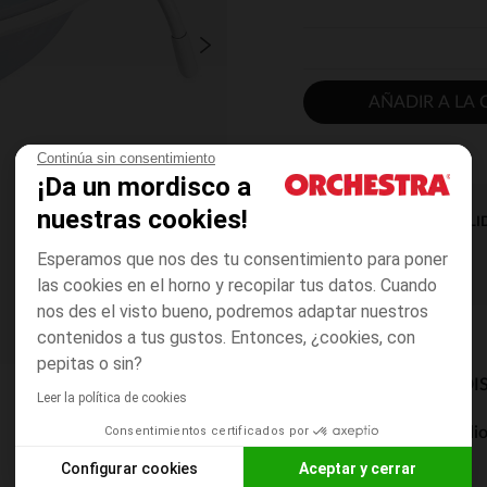
AÑADIR A LA 
Continúa sin consentimiento
¡Da un mordisco a
nuestras cookies!
DISPONIBILI
Esperamos que nos des tu consentimiento para poner
las cookies en el horno y recopilar tus datos. Cuando
nos des el visto bueno, podremos adaptar nuestros
contenidos a tus gustos. Entonces, ¿cookies, con
pepitas o sin?
MODOS DE ENVÍO DI
Leer la política de cookies
Consentimientos certificados por
Entrega a domicili
De 5 a 8 días
Configurar cookies
Aceptar y cerrar