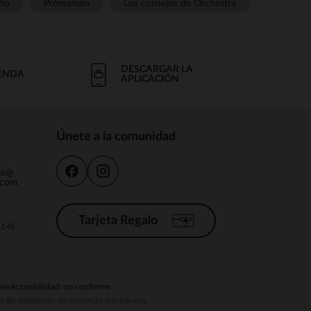
ño
Prémaman
Los consejos de Orchestra
DESCARGAR LA
IENDA
APLICACIÓN
Únete a la comunidad
nte@
.com
Tarjeta Regalo
a 14h
ies
Accesibilidad: no conforme
ema de mediación de comercio electrónico.