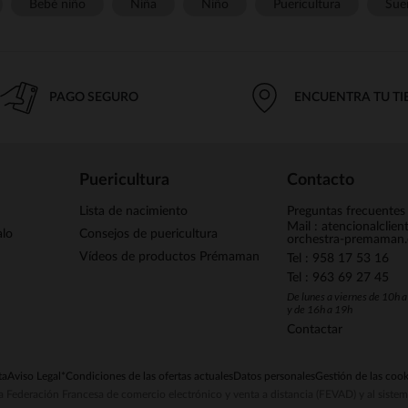
Bebé niño
Niña
Niño
Puericultura
Sue
PAGO SEGURO
ENCUENTRA TU T
Puericultura
Contacto
Lista de nacimiento
Preguntas frecuentes
Mail : atencionalclie
alo
Consejos de puericultura
orchestra-premaman
Vídeos de productos Prémaman
Tel : 958 17 53 16
Tel : 963 69 27 45
De lunes a viernes de 10h 
y de 16h a 19h
Contactar
ta
Aviso Legal
*Condiciones de las ofertas actuales
Datos personales
Gestión de las cook
la Federación Francesa de comercio electrónico y venta a distancia (FEVAD) y al sist