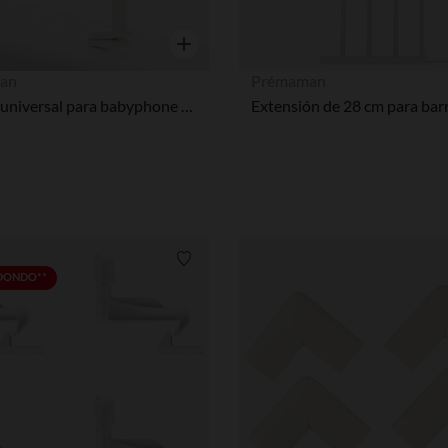
Vista rápida
an
Prémaman
Soporte universal para babyphone blanco
Lista de requisitos
EDONDO**