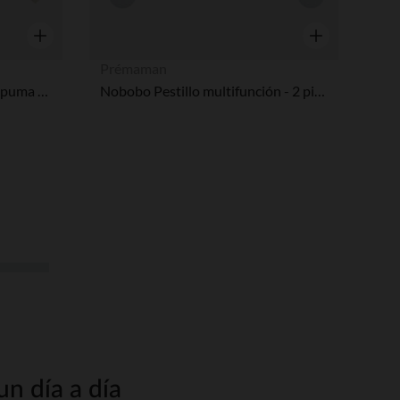
Vista rápida
Vista rápida
Prémaman
Esquinas de protección de espuma Nobobo 4 piezas
Nobobo Pestillo multifunción - 2 piezas
n día a día