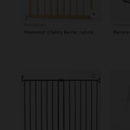
Vista rápida
Prémaman
Prémam
Maxiwood .0 Safety Barrier, natural wood finish
Lista de requisitos