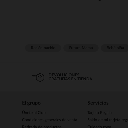
En Orchestrastrong strongl
ingeniosos y fiables para crea
strong strongPara evitar las caí
Recién nacido
Futura Mamá
Bebé niña
de presión, de metal o de ma
DEVOLUCIONES
protector strong strongManté
GRATUITAS EN TIENDA
vigilarlo con total serenidad,
Asegu
El grupo
Servicios
¡Se acabaron los deditos curio
llena de trucos para ase
Únete al Club
Tarjeta Regalo
1="">protectores de enchu
Condiciones generales de venta
Saldo de mi tarjeta reg
Retirada de productos
Cuidado ropa