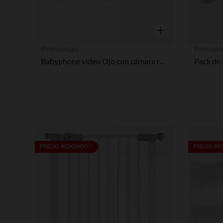
Vista rápida
Prémaman
Prémam
Babyphone video Ojo con cámara rotativa verde agua
Pack de
Lista de requisitos
PRECIO REDONDO**
PRECIO R