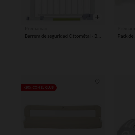
Vista rápida
Prémaman
Prémam
Barrera de seguridad Ottométal - Blanco
Pack de
Lista de requisitos
-20% CON EL CLUB