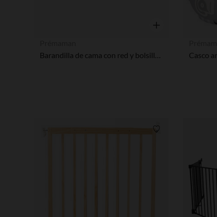
Vista rápida
Prémaman
Prémam
Barandilla de cama con red y bolsillo beige 150 cm
Casco an
Lista de requisitos