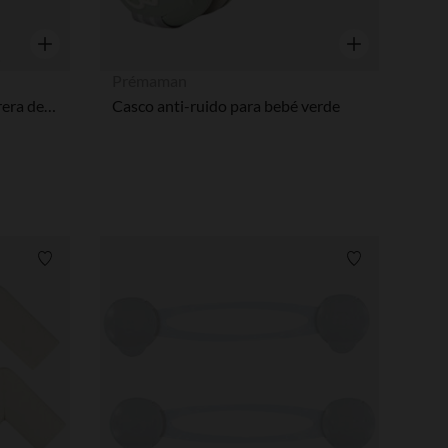
Vista rápida
Vista rápida
Prémaman
Extensión de 28 cm para barrera de seguridad Optiwood/Optimetal
Casco anti-ruido para bebé verde
Lista de requisitos
Lista de requi