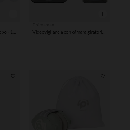
Vista rápida
Vista rápida
Prémaman
Tapa enchufes con llave Nobobo - 12 piezas
Videovigilancia con cámara giratoria Buddy Motion gris
Lista de requisitos
Lista de requi