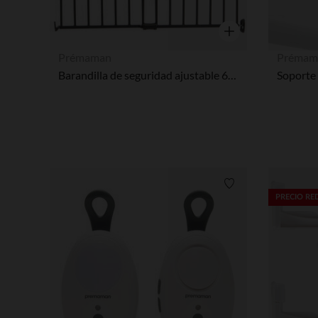
Vista rápida
Prémaman
Prémam
Barandilla de seguridad ajustable 60-97 cm Maximetal gris oscuro
Lista de requisitos
PRECIO R