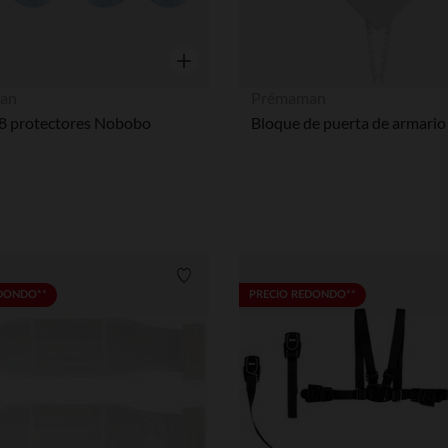
Vista rápida
an
Prémaman
 8 protectores Nobobo
Lista de requisitos
EDONDO**
PRECIO REDONDO**