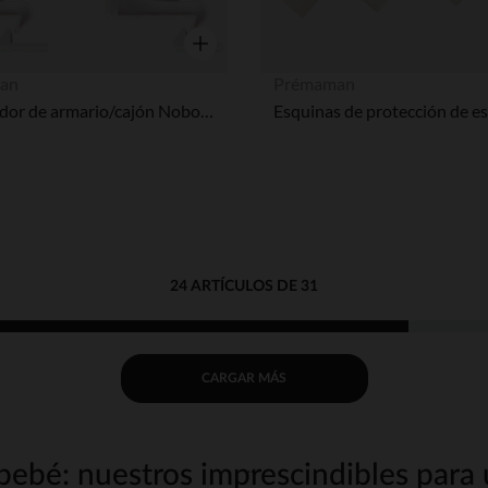
Vista rápida
an
Prémaman
Bloqueador de armario/cajón Nobobo - 4 piezas
24 ARTÍCULOS DE 31
CARGAR MÁS
bebé: nuestros imprescindibles para u