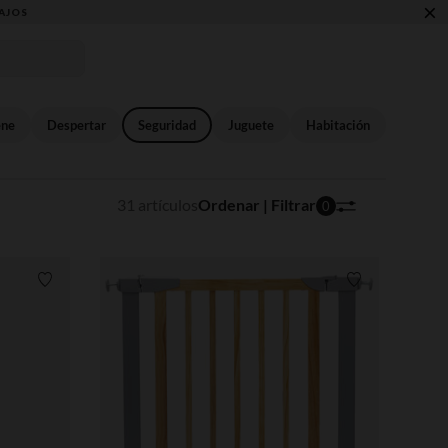
×
NCANTARÁ ☀️
ene
Despertar
Seguridad
Juguete
Habitación
31 artículos
Ordenar | Filtrar
0
Lista de requisitos
Lista de requi