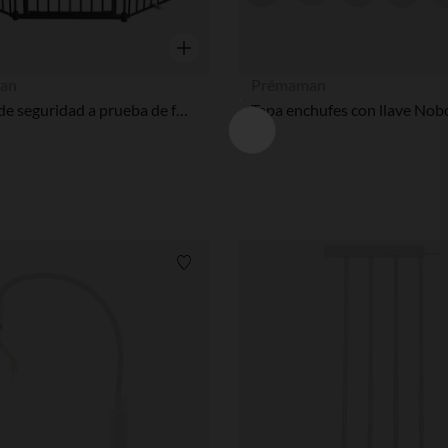
Vista rápida
an
Prémaman
Barrera de seguridad a prueba de fuego para chimenea
Lista de requisitos