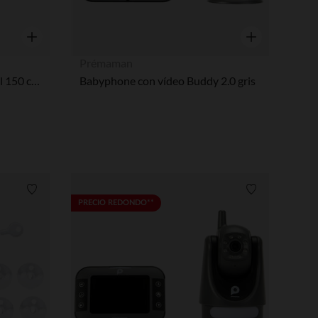
Vista rápida
Vista rápida
Prémaman
Barrera de seguridad retráctil 150 cm negro
Babyphone con vídeo Buddy 2.0 gris
Lista de requisitos
Lista de requi
PRECIO REDONDO**