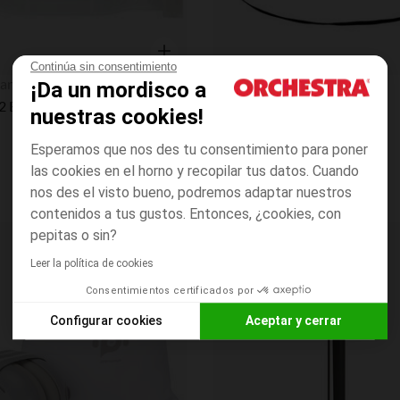
Continúa sin consentimiento
Vista rápida
an
Prémaman
¡Da un mordisco a
 2 Bloques Nobobo Puerta
Arnés de paseo Nobobo
nuestras cookies!
Esperamos que nos des tu consentimiento para poner
las cookies en el horno y recopilar tus datos. Cuando
nos des el visto bueno, podremos adaptar nuestros
contenidos a tus gustos. Entonces, ¿cookies, con
pepitas o sin?
Lista de requisitos
Leer la política de cookies
Consentimientos certificados por
Configurar cookies
Aceptar y cerrar
Axeptio consent
Plataforma de Gestión de Consentimiento: Personaliza tus O
Nuestra plataforma te permite personalizar y gestionar tus aj