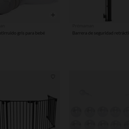
Vista rápida
an
Prémaman
tirruido gris para bebé
Lista de requisitos