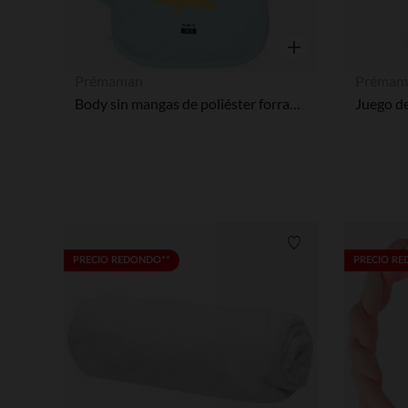
Vista rápida
Prémaman
Prémam
Body sin mangas de poliéster forrado en algodón TOG 3
Lista de requisitos
PRECIO REDONDO**
PRECIO R