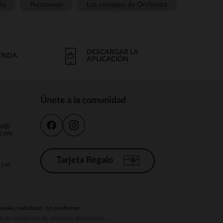
ño
Prémaman
Los consejos de Orchestra
DESCARGAR LA
IENDA
APLICACIÓN
Únete a la comunidad
nte@
.com
Tarjeta Regalo
a 14h
ies
Accesibilidad: no conforme
ema de mediación de comercio electrónico.