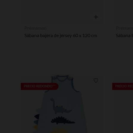
Vista rápida
Prémaman
Prémam
Sábana bajera de jersey 60 x 120 cm
Sábana b
Lista de requisitos
PRECIO REDONDO**
PRECIO R