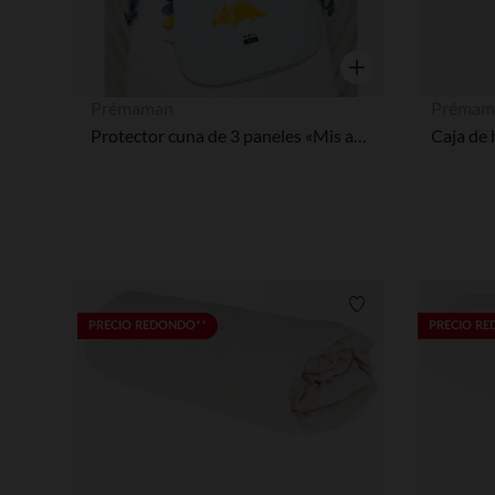
Vista rápida
Prémaman
Prémam
Protector cuna de 3 paneles «Mis amigos los dinosaurios»
Caja de 
Lista de requisitos
PRECIO REDONDO**
PRECIO R