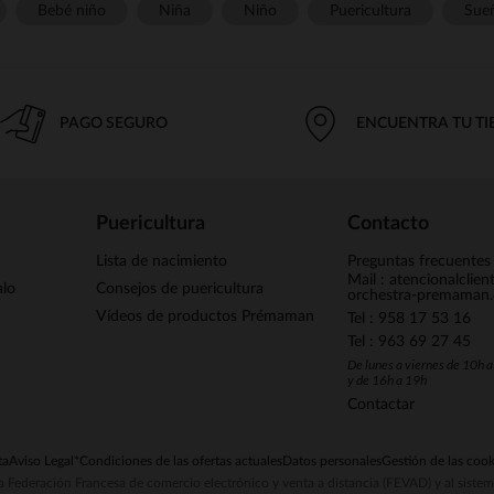
Bebé niño
Niña
Niño
Puericultura
Sue
PAGO SEGURO
ENCUENTRA TU T
Puericultura
Contacto
Lista de nacimiento
Preguntas frecuentes
Mail : atencionalclie
alo
Consejos de puericultura
orchestra-premaman
Vídeos de productos Prémaman
Tel : 958 17 53 16
Tel : 963 69 27 45
De lunes a viernes de 10h 
y de 16h a 19h
Contactar
ta
Aviso Legal
*Condiciones de las ofertas actuales
Datos personales
Gestión de las cook
la Federación Francesa de comercio electrónico y venta a distancia (FEVAD) y al sist