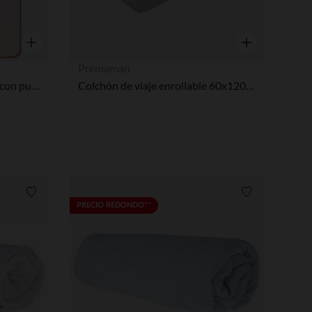
Vista rápida
Vista rápida
Prémaman
Manta con motivo de pájaro con purpurina
Colchón de viaje enrollable 60x120 cm
Lista de requisitos
Lista de requi
PRECIO REDONDO**