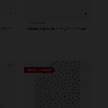
Vista rápida
Vista rápida
Prémaman
 120 cm
Sábana bajera de jersey 60 x 120 cm
Lista de requisitos
Lista de requi
PRECIO REDONDO**
pciones
ustes de privacidad, garantizando el cumplimiento de las regula