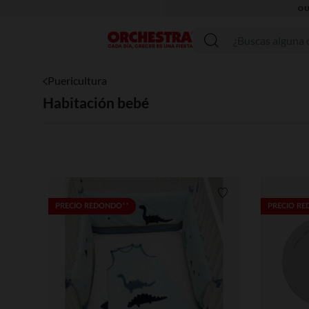
Menú
Puericultura
Habitación bebé
Lista de requisitos
PRECIO REDONDO**
PRECIO R