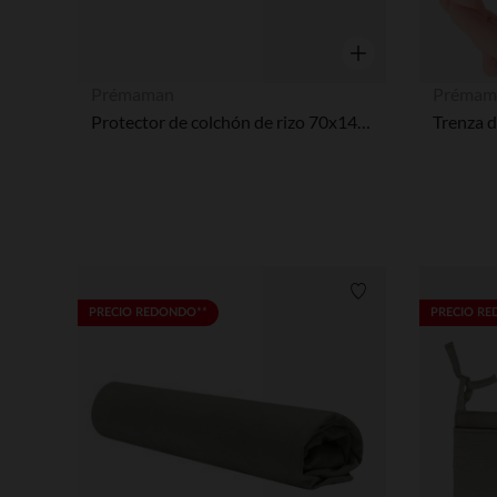
Vista rápida
Prémaman
Prémam
Protector de colchón de rizo 70x140 cm
Trenza d
Lista de requisitos
PRECIO REDONDO**
PRECIO R