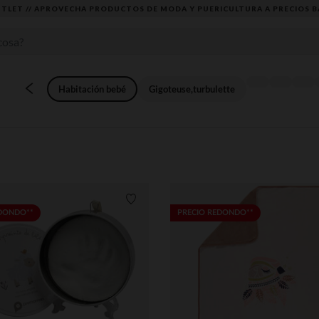
DESCUBRE LA NUEVA COLECCIÓN QUE TE ENCANTARÁ ☀️
Habitación bebé
Gigoteuse,turbulette
Lista de requisitos
EDONDO**
PRECIO REDONDO**