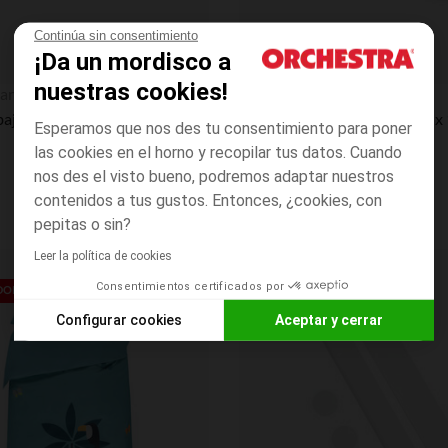
Continúa sin consentimiento
¡Da un mordisco a
Vista rápida
nuestras cookies!
an
Prémaman
ajera de jersey 60 x 120 cm
Sábana bajera de jersey 60 x
Esperamos que nos des tu consentimiento para poner
las cookies en el horno y recopilar tus datos. Cuando
nos des el visto bueno, podremos adaptar nuestros
contenidos a tus gustos. Entonces, ¿cookies, con
pepitas o sin?
Leer la política de cookies
Lista de requisitos
Consentimientos certificados por
EDONDO**
PRECIO REDONDO**
Configurar cookies
Aceptar y cerrar
Axeptio consent
Plataforma de Gestión de Consentimiento: Personaliza tus O
Nuestra plataforma te permite personalizar y gestionar tus aj