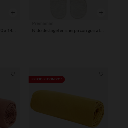
Vista rápida
Vista rápida
Prémaman
Sábana bajera de jersey liso 70 x 140 cm
Nido de ángel en sherpa con gorra lúdica La Vida en la Granja crudo
Lista de requisitos
Lista de requi
PRECIO REDONDO**