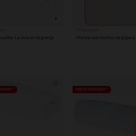
Vista rápida
an
Prémaman
huellas La vida en la granja
Lista de requisitos
EDONDO**
PRECIO REDONDO**