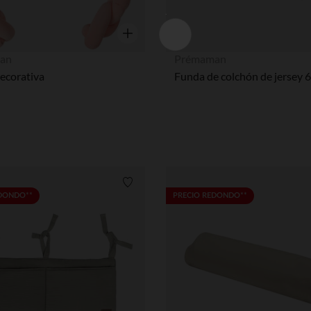
Vista rápida
an
Prémaman
ecorativa
Lista de requisitos
EDONDO**
PRECIO REDONDO**