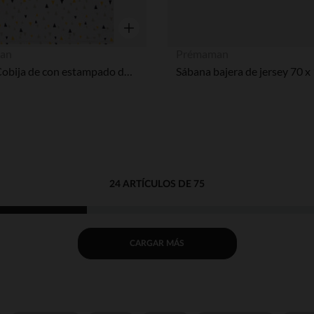
Vista rápida
an
Prémaman
sherpa Cobija de con estampado de triángulos
Sábana bajera de jersey 70 x
24 ARTÍCULOS DE 75
CARGAR MÁS