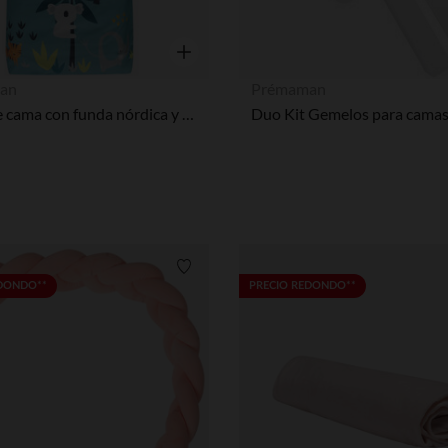
Vista rápida
an
Prémaman
Juego de cama con funda nórdica y funda de almohada Crazy Jungle
Lista de requisitos
EDONDO**
PRECIO REDONDO**