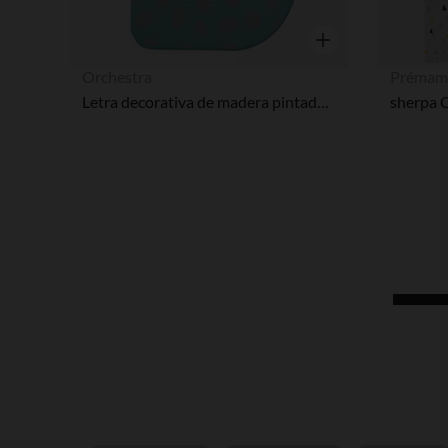
Vista rápida
Orchestra
Prémam
Letra decorativa de madera pintada a mano con motivos de animales. Ideal para que con el paso del tiempo tu bebé empiece a familiarizarse con las letras de su nombre. Características: - Fácil fijación gracias a sus parches adhesivos incluidos. - Los colores varían según las letras. - Pintadas a mano. - Dimensiones: 7 cm aproximadamente. - Composición: madera. 100% madera.