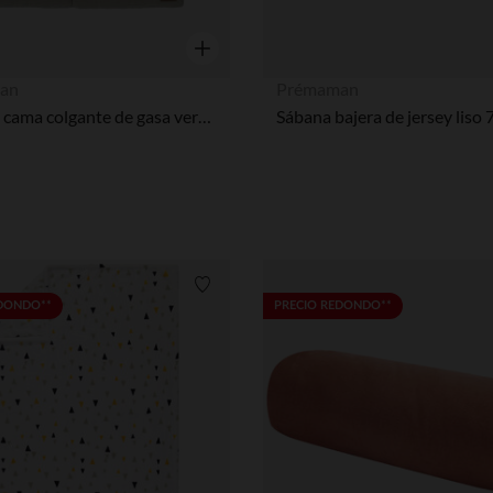
Vista rápida
an
Prémaman
Bolsa de cama colgante de gasa verde
Lista de requisitos
EDONDO**
PRECIO REDONDO**