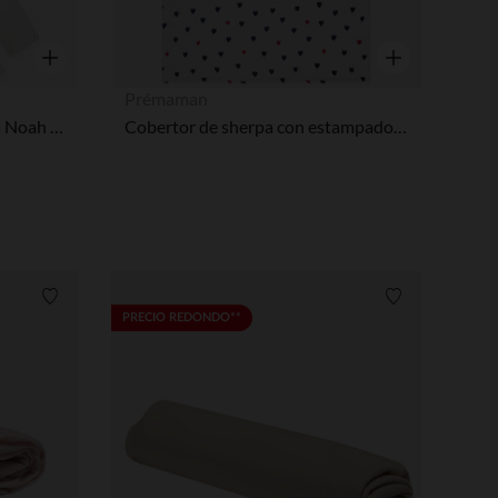
Vista rápida
Vista rápida
Prémaman
Duo Kit Gemelos para camas Noah de 60 x 120 cm con colchón
Cobertor de sherpa con estampado de corazones
Lista de requisitos
Lista de requi
PRECIO REDONDO**