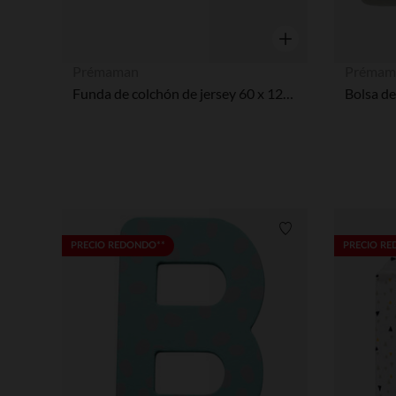
Vista rápida
Prémaman
Prémam
Funda de colchón de jersey 60 x 120 cm
Lista de requisitos
PRECIO REDONDO**
PRECIO R