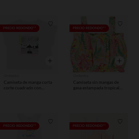
Lista de requisitos
Lista de 
PRECIO REDONDO**
PRECIO REDONDO**
Vista rápida
Vista rápida
Orchestra
Orchestra
Camiseta de manga corta
Camiseta sin mangas de
corte cuadrado con
gasa estampada tropical
fotoprint niña
niña
Lista de requisitos
Lista de 
PRECIO REDONDO**
PRECIO REDONDO**