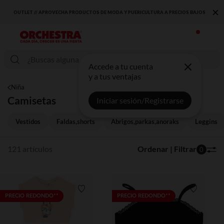
×
CIOS BAJOS
DESCUBRE LA NUEVA COLECCIÓN QUE TE ENCANTARÁ ☀️
Accede a tu cuenta
y a tus ventajas
Niña
Camisetas
Iniciar sesión/Registrarse
Vestidos
Faldas,shorts
Abrigos,parkas,anoraks
Leggins
121 artículos
Ordenar | Filtrar
0
Lista de requisitos
Lista de 
PRECIO REDONDO**
PRECIO REDONDO**