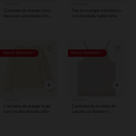
Orchestra
Orchestra
Camiseta de manga corta
Top sin mangas asimétrico
de punto acanalado con
con bordado inglés niña
corazón bordado niña
Lista de requisitos
Lista de 
PRECIO REDONDO**
PRECIO REDONDO**
Vista rápida
Vista rápida
Orchestra
Orchestra
Camiseta de manga larga
Camiseta de tirantes de
con cordón dorado niña
canalé con festón y
estampado fantasía niña