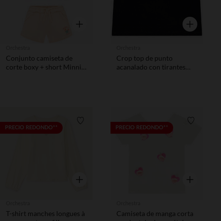
Vista rápida
Vista rápida
Orchestra
Orchestra
Conjunto camiseta de
Crop top de punto
corte boxy + short Minnie
acanalado con tirantes
Disney niña
finos y encaje niña
Lista de requisitos
Lista de 
PRECIO REDONDO**
PRECIO REDONDO**
Vista rápida
Vista rápida
Orchestra
Orchestra
T-shirt manches longues à
Camiseta de manga corta