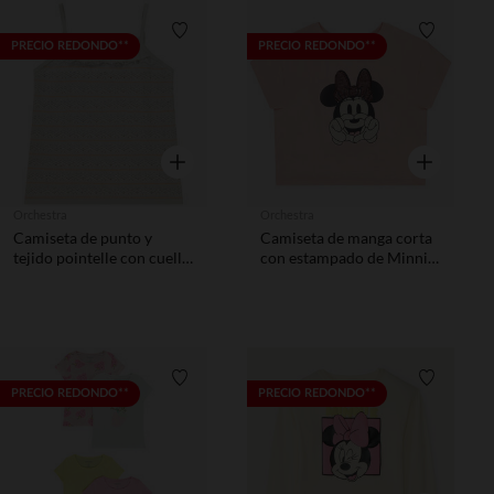
Lista de requisitos
Lista de 
PRECIO REDONDO**
PRECIO REDONDO**
Vista rápida
Vista rápida
Orchestra
Orchestra
Camiseta de punto y
Camiseta de manga corta
tejido pointelle con cuello
con estampado de Minnie
volante niña
Disney niña
Lista de requisitos
Lista de 
PRECIO REDONDO**
PRECIO REDONDO**