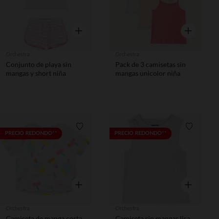
Vista rápida
Vista rápida
Orchestra
Orchestra
Conjunto de playa sin
Pack de 3 camisetas sin
mangas y short niña
mangas unicolor niña
Lista de requisitos
Lista de 
PRECIO REDONDO**
PRECIO REDONDO**
Vista rápida
Vista rápida
Orchestra
Orchestra
Camiseta de manga corta
Camiseta sin mangas lisa