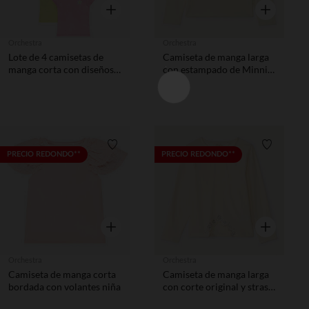
Vista rápida
Vista rápida
Orchestra
Orchestra
Lote de 4 camisetas de
Camiseta de manga larga
manga corta con diseños
con estampado de Minnie
para niña
Disney niña.
Lista de requisitos
Lista de 
PRECIO REDONDO**
PRECIO REDONDO**
Vista rápida
Vista rápida
Orchestra
Orchestra
Camiseta de manga corta
Camiseta de manga larga
bordada con volantes niña
con corte original y strass
niña