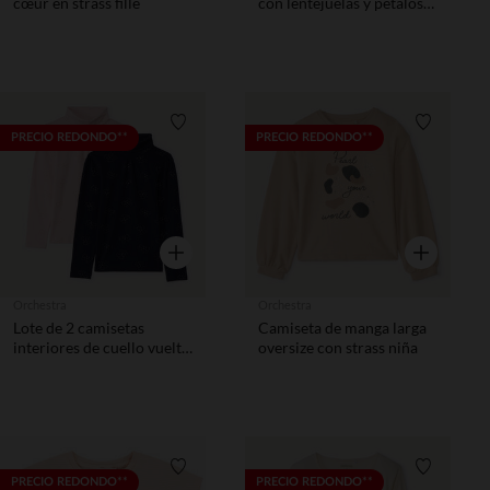
cœur en strass fille
con lentejuelas y pétalos
en relieve para niña
Lista de requisitos
Lista de 
PRECIO REDONDO**
PRECIO REDONDO**
Vista rápida
Vista rápida
Orchestra
Orchestra
Lote de 2 camisetas
Camiseta de manga larga
interiores de cuello vuelto
oversize con strass niña
fantasía niña
Lista de requisitos
Lista de 
PRECIO REDONDO**
PRECIO REDONDO**