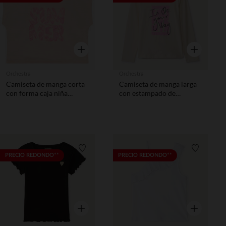
Vista rápida
Vista rápida
Orchestra
Orchestra
Camiseta de manga corta
Camiseta de manga larga
con forma caja niña
con estampado de
fantasía
purpurina niña
Lista de requisitos
Lista de 
PRECIO REDONDO**
PRECIO REDONDO**
Vista rápida
Vista rápida