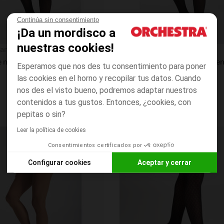
Continúa sin consentimiento
¡Da un mordisco a
Vista rápida
nuestras cookies!
an
Prémaman
Pareo de medias finas lisas para embarazo
Esperamos que nos des tu consentimiento para poner
las cookies en el horno y recopilar tus datos. Cuando
nos des el visto bueno, podremos adaptar nuestros
contenidos a tus gustos. Entonces, ¿cookies, con
pepitas o sin?
Leer la política de cookies
Lista de requisitos
Consentimientos certificados por
Configurar cookies
Aceptar y cerrar
Axeptio consent
Plataforma de Gestión de Consentimiento: Personaliza tus O
Nuestra plataforma te permite personalizar y gestionar tus aj