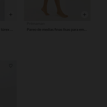
Vista rápida
Vista rápida
Prémaman
Medias de embarazo finas en lúrex 30 denier
Pareo de medias finas lisas para embarazo
Lista de requisitos
pciones
ustes de privacidad, garantizando el cumplimiento de las regula