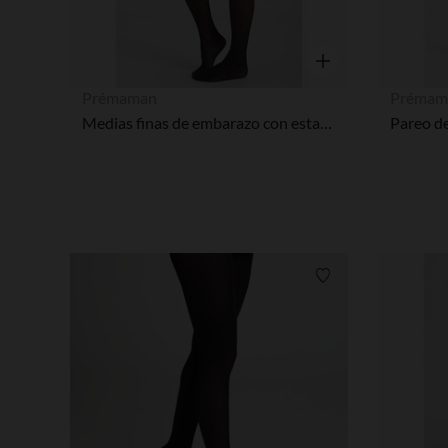
Vista rápida
Prémaman
Prémam
Medias finas de embarazo con estampado de lunares 30 denier
Lista de requisitos