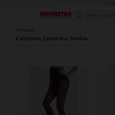
OU
Menú
Premamá
Calcetines, Leotardos, Medias
Lista de requisitos