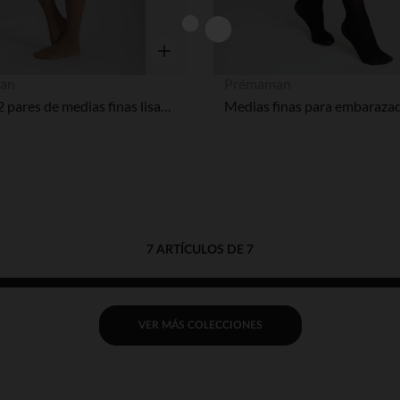
Vista rápida
an
Prémaman
Lote de 2 pares de medias finas lisas de embarazo 20 denier
7 ARTÍCULOS DE 7
VER MÁS COLECCIONES