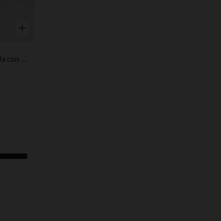
Vista rápida
Medias finas para embarazada con estampado fantasía Pamela 30 deniers