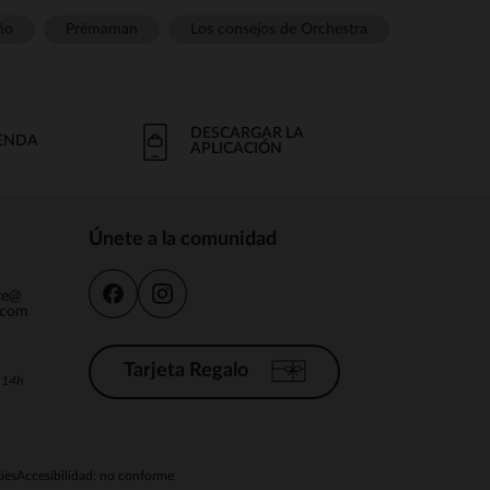
ño
Prémaman
Los consejos de Orchestra
DESCARGAR LA
IENDA
APLICACIÓN
Únete a la comunidad
nte@
.com
Tarjeta Regalo
a 14h
ies
Accesibilidad: no conforme