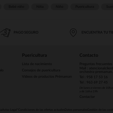
Bebé niño
Niña
Niño
Puericultura
Sue
PAGO SEGURO
ENCUENTRA TU T
Puericultura
Contacto
Lista de nacimiento
Preguntas frecuentes
Mail : atencionalclie
alo
Consejos de puericultura
orchestra-premaman
Vídeos de productos Prémaman
Tel : 958 17 53 16
Tel : 963 69 27 45
De lunes a viernes de 10h 
y de 16h a 19h
Contactar
ta
Aviso Legal
*Condiciones de las ofertas actuales
Datos personales
Gestión de las cook