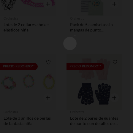
Vista rápida
Vista rápida
Orchestra
Orchestra
Lote de 2 collares choker
Pack de 5 camisetas sin
elásticos niña
mangas de punto
flameado para bebé niño
Lista de requisitos
Lista de 
PRECIO REDONDO**
PRECIO REDONDO**
Vista rápida
Vista rápida
Orchestra
Orchestra
Lote de 3 anillos de perlas
Lote de 2 pares de guantes
de fantasía niña
de punto con detalles de
purpurina niña