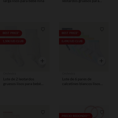
larga lisos para bebé niña
leotardos gruesos para
bebé niña
Lista de requisitos
Lista de 
BEST PRICE*
BEST PRICE*
1,50€/UD CLUB
0,49€/UD CLUB
Vista rápida
Vista rápida
Orchestra
Orchestra
Lote de 2 leotardos
Lote de 6 pares de
gruesos lisos para bebé
calcetines blancos lisos
niña
con detalles de colores
para bebé niño
Lista de requisitos
Lista de 
PRECIO REDONDO**