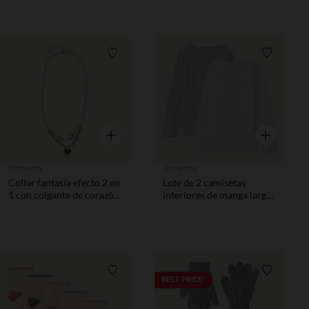
Lista de requisitos
Lista de 
Vista rápida
Vista rápida
Orchestra
Orchestra
Collar fantasía efecto 2 en
Lote de 2 camisetas
1 con colgante de corazón
interiores de manga larga
y letras niña
niño
Lista de requisitos
Lista de 
BEST PRICE*