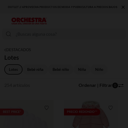
×
OS BAJOS
DESCUBRE LA NUEVA COLECCIÓN QUE TE ENCANTARÁ ☀️
DESTACADOS
Lotes
Lotes
Bebé niña
Bebé niño
Niña
Niño
254 artículos
Ordenar | Filtrar
0
Lista de requisitos
Lista de 
BEST PRICE*
PRECIO REDONDO**