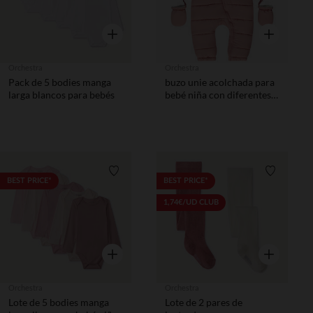
Vista rápida
Vista rápida
Orchestra
Orchestra
Pack de 5 bodies manga
buzo unie acolchada para
larga blancos para bebés
bebé niña con diferentes
acabados según la edad
Lista de requisitos
Lista de 
BEST PRICE*
BEST PRICE*
1,74€/UD CLUB
Vista rápida
Vista rápida
Orchestra
Orchestra
Lote de 5 bodies manga
Lote de 2 pares de