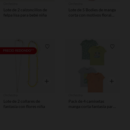
Orchestra
Orchestra
Lote de 2 calzoncillos de
Lote de 5 Bodies de manga
felpa lisa para bebé niña
corta con motivos florales
niña
Lista de requisitos
Lista de 
PRECIO REDONDO**
Vista rápida
Vista rápida
Orchestra
Orchestra
Lote de 2 collares de
Pack de 4 camisetas
fantasía con flores niña
manga corta fantasía para
bebé niño