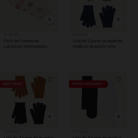
Vista rápida
Vista rápida
Orchestra
Orchestra
Pack de 5 pares de
Lote de 2 pares de guantes
calcetines festoneados
mágicos de punto niño
niña
Lista de requisitos
Lista de 
BEST PRICE*
PRECIO REDONDO**
Vista rápida
Vista rápida
Orchestra
Orchestra
Lote de 2 pares de guantes
Lote de 2 pares de medias