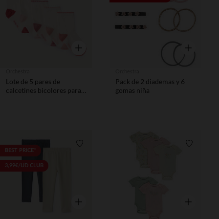
Vista rápida
Vista rápida
Orchestra
Orchestra
Lote de 5 pares de
Pack de 2 diademas y 6
calcetines bicolores para
gomas niña
bebé niña
Lista de requisitos
Lista de 
BEST PRICE*
3,99€/UD CLUB
Vista rápida
Vista rápida