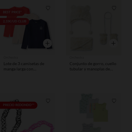
Lista de requisitos
Lista de 
BEST PRICE*
2,33€/UD CLUB
Vista rápida
Vista rápida
Orchestra
Orchestra
Lote de 3 camisetas de
Conjunto de gorro, cuello
manga larga con
tubular y manoplas de
estampado de casco niño
sherpa bebé niña
Lista de requisitos
Lista de 
PRECIO REDONDO**