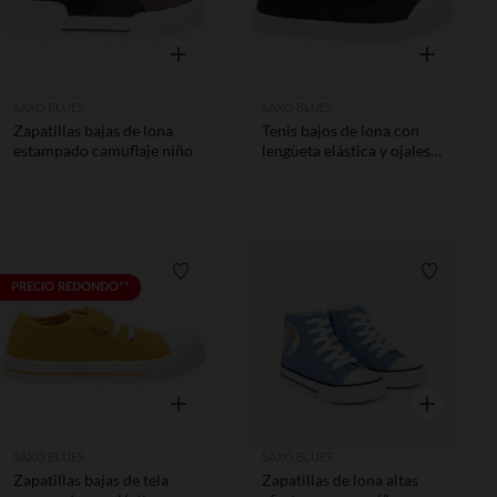
Vista rápida
Vista rápida
SAXO BLUES
SAXO BLUES
Zapatillas bajas de lona
Tenis bajos de lona con
estampado camuflaje niño
lengüeta elástica y ojales
mixtos
Lista de requisitos
Lista de 
PRECIO REDONDO**
Vista rápida
Vista rápida
SAXO BLUES
SAXO BLUES
Zapatillas bajas de tela
Zapatillas de lona altas