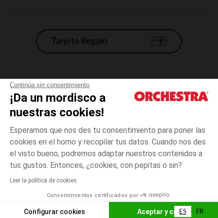
Tarjeta Regalo
Condiciones generales de venta
Continúa sin consentimiento
¡Da un mordisco a
Aviso Legal
*Condiciones de las ofertas actuales
nuestras cookies!
Datos personales
Esperamos que nos des tu consentimiento para poner las
Gestión de las cookies
cookies en el horno y recopilar tus datos. Cuando nos des
Accesibilidad: no conforme
el visto bueno, podremos adaptar nuestros contenidos a
Orchestra adhiere al código de ética de la Federación Francesa de comercio
tus gustos. Entonces, ¿cookies, con pepitas o sin?
electrónico y venta a distancia (FEVAD) y al sistema de mediación de
comercio electrónico.
Leer la política de cookies
Consentimientos certificados por
España
ES
FR
Configurar cookies
Aceptar y cerrar