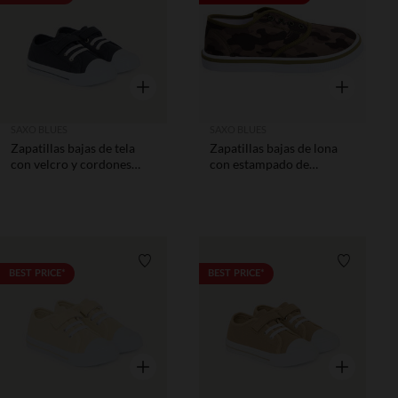
Vista rápida
Vista rápida
SAXO BLUES
SAXO BLUES
Zapatillas bajas de tela
Zapatillas bajas de lona
con velcro y cordones
con estampado de
elásticos niño
camuflaje niño
Lista de requisitos
Lista de 
BEST PRICE*
BEST PRICE*
Vista rápida
Vista rápida