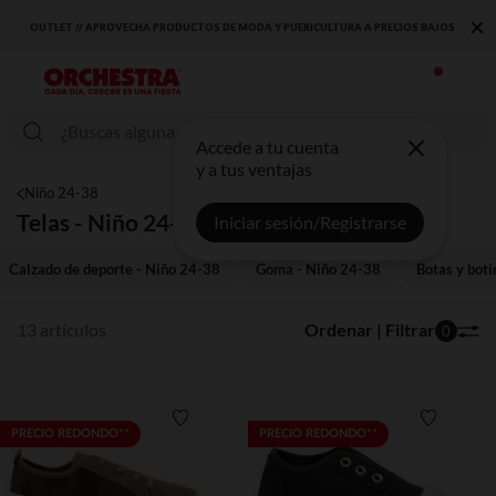
×
OUTLET // APROVECHA PRODUCTOS DE MODA Y PUERICULTURA A PRECIOS BAJOS
Accede a tu cuenta
y a tus ventajas
Niño 24-38
Telas - Niño 24-38
Iniciar sesión/Registrarse
Calzado de deporte - Niño 24-38
Goma - Niño 24-38
Botas y boti
13 artículos
Ordenar | Filtrar
0
Lista de requisitos
Lista de 
PRECIO REDONDO**
PRECIO REDONDO**