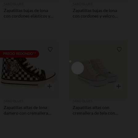
SAXO BLUES
SAXO BLUES
Zapatillas bajas de lona
Zapatillas bajas de lona
con cordones elásticos y
con cordones y velcro
velcro niño
niño
Lista de requisitos
Lista de 
PRECIO REDONDO**
Vista rápida
Vista rápida
SAXO BLUES
SAXO BLUES
Zapatillas altas de lona
Zapatillas altas con
damero con cremallera
cremallera de tela con
niño
estampado de escudo niño