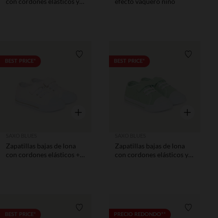
con cordones elásticos y
efecto vaquero niño
velcro para niño
Lista de requisitos
Lista de 
BEST PRICE*
BEST PRICE*
Vista rápida
Vista rápida
SAXO BLUES
SAXO BLUES
Zapatillas bajas de lona
Zapatillas bajas de lona
con cordones elásticos +
con cordones elásticos y
velcro niño
velcro niño
Lista de requisitos
Lista de 
BEST PRICE*
PRECIO REDONDO**