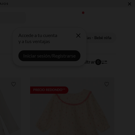
×
Accede a tu cuenta
Faldas - Bebé niña
y a tus ventajas
Iniciar sesión/Registrarse
104 artículos
Ordenar | Filtrar
0
Lista de requisitos
Lista de requi
PRECIO REDONDO**