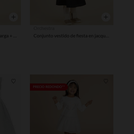
Vista rápida
Vista rápida
Orchestra
Conjunto vestido de manga larga + diadema para bebé niña
Conjunto vestido de fiesta en jacquard + diadema para bebé niña
Lista de requisitos
Lista de requi
PRECIO REDONDO**
pciones
ustes de privacidad, garantizando el cumplimiento de las regula