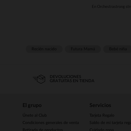
En Orchestrastrong st
nacimiento.strong strongPara un
¿Cuáles son los 
Te ofrecemos una gran var
strongstrong strongNuestra col
o en materiales más sofisti
Recién nacido
Futura Mamá
Bebé niña
5="">estamp
best look Entre nuestros -selle
un casual.strong strongstro
DEVOLUCIONES
GRATUITAS EN TIENDA
strong En < wg-1="">Orchestr
< wg-2
El grupo
Servicios
Vestidos talla nacimient
Únete al Club
Tarjeta Regalo
Vestidos talla 1 mes
Vestidos talla 3 meses
Condiciones generales de venta
Saldo de mi tarjeta reg
Vestidos talla 6 meses
Retirada de productos
Cuidado ropa