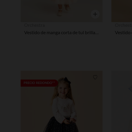
Vista rápida
Orchestra
Orchest
Vestido de manga corta de tul brillante con efecto 2 en 1 niña bebé
Lista de requisitos
PRECIO REDONDO**