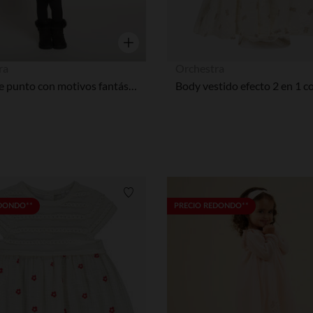
Vista rápida
ra
Orchestra
Jersey de punto con motivos fantásticos para bebé niña
Lista de requisitos
EDONDO**
PRECIO REDONDO**