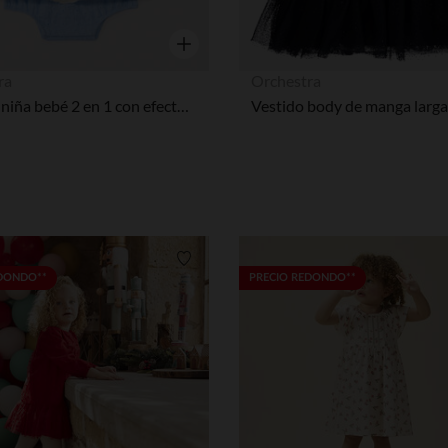
Vista rápida
ra
Orchestra
Ropa de niña bebé 2 en 1 con efecto de manga corta y estampado de arándanos.
Lista de requisitos
EDONDO**
PRECIO REDONDO**