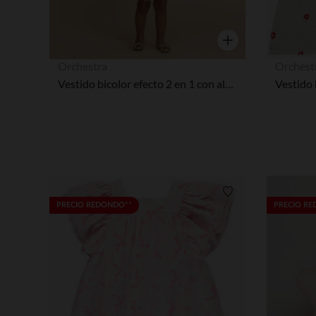
Vista rápida
Orchestra
Orchest
Vestido bicolor efecto 2 en 1 con alas de mariposa para bebé niña
Lista de requisitos
PRECIO REDONDO**
PRECIO R