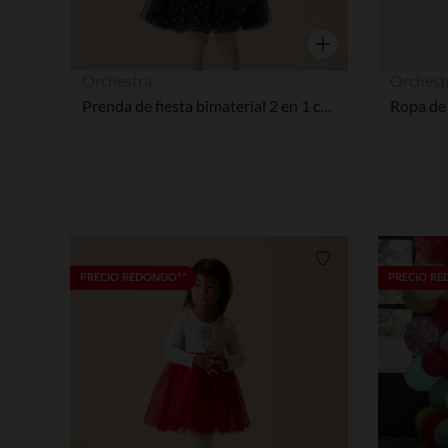
Vista rápida
Orchestra
Orchest
Prenda de fiesta bimaterial 2 en 1 con gran manga y efecto para bebé niña
Lista de requisitos
PRECIO REDONDO**
PRECIO R