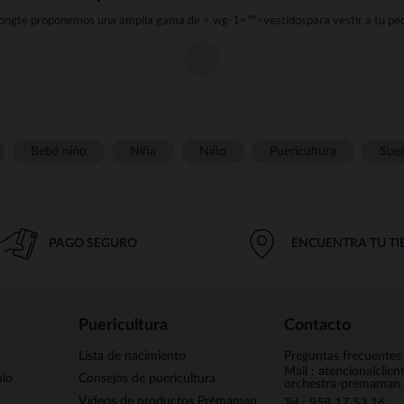
rongte proponemos una amplia gama de < wg-1="">vestidos
para vestir a tu p
a ocasión especial o para el día a día, encontrarás el modelo ideal en nuestra
para bebé niña
.
diferentes tipos de vestidos que podrás encont
iedad de vestidos para bebé niña, desde los modelos básicos hasta los más ele
ección incluye < wg-1="">vestidos de manga corta
o < wg-2="">larga
, confec
cados.strong strongstrong strongstrong strongstrong strongEncontrarás vestid
Bebé niño
Niña
Niño
Puericultura
Sue
ados florales
, con < wg-6="">lunares
o incluso < wg-7="">rayas
, hay para tod
rs se encuentran los vestidos sin mangas, perfectos para el verano, así como los
ng strongPara las ocasiones especiales, elige uno de nuestros vestidos de < w
detalles de encaje, adornados con delicados < wg-2="">volantes
o bonitos lazos
PAGO SEGURO
ENCUENTRA TU T
Vestidos adaptados a cada edad
astrong
, tenemos vestidos para bebés niñas desde el nacimiento hasta los 36 
="">tallas
están diseñadas para corresponder a cada etapa del crecimiento de t
Puericultura
Contacto
o
Lista de nacimiento
Preguntas frecuentes
Mail : atencionalclie
alo
Consejos de puericultura
orchestra-premaman
Vídeos de productos Prémaman
Tel : 958 17 53 16