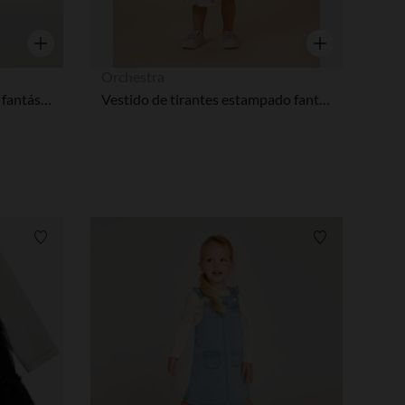
Vista rápida
Vista rápida
Orchestra
Jersey de punto con motivos fantásticos para bebé niña
Vestido de tirantes estampado fantasía para niña bebé
Lista de requisitos
Lista de requi