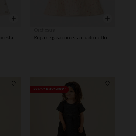
Vista rápida
Vista rápida
Orchestra
Body vestido efecto 2 en 1 con estampado de ositos para bebé niña
Ropa de gasa con estampado de flores niña bebé
Lista de requisitos
Lista de requi
PRECIO REDONDO**