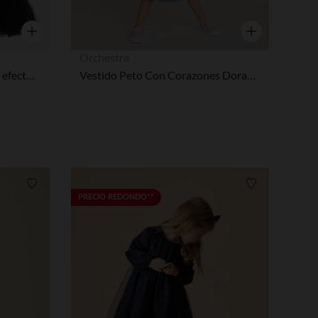
Vista rápida
Vista rápida
Orchestra
Vestido body de manga larga efecto 2 en 1 de dos materiales para bebé niña
Vestido Peto Con Corazones Dorados Para Bebé Niña
Lista de requisitos
Lista de requi
PRECIO REDONDO**