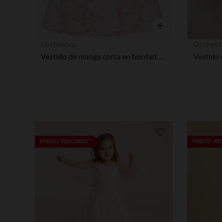
Vista rápida
Orchestra
Orchest
Vestido de manga corta en bordado inglés niña.
Lista de requisitos
PRECIO REDONDO**
PRECIO R