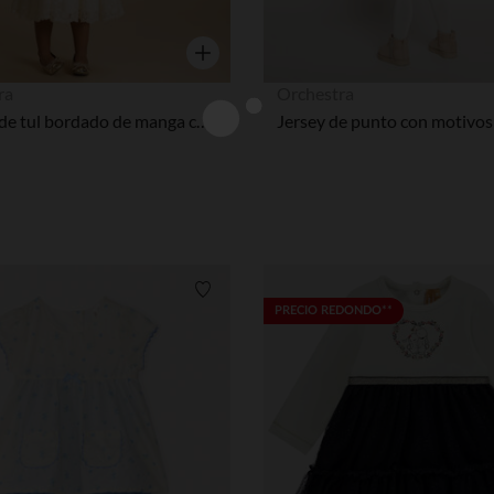
Vista rápida
ra
Orchestra
Vestido de tul bordado de manga corta para bebé niña
Lista de requisitos
PRECIO REDONDO**