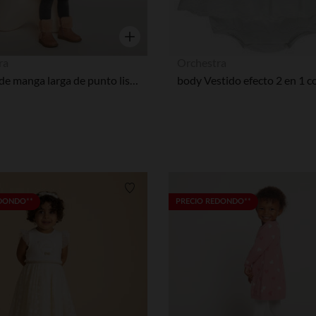
Vista rápida
ra
Orchestra
Vestido de manga larga de punto liso para bebé niña
Lista de requisitos
EDONDO**
PRECIO REDONDO**