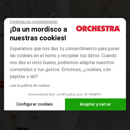
Continúa sin consentimiento
Vista rápida
ra
Orchestra
¡Da un mordisco a
Vestido bicolor efecto 2 en 1 con estampado de flores para bebé niña
nuestras cookies!
Esperamos que nos des tu consentimiento para poner
las cookies en el horno y recopilar tus datos. Cuando
nos des el visto bueno, podremos adaptar nuestros
contenidos a tus gustos. Entonces, ¿cookies, con
pepitas o sin?
Lista de requisitos
EDONDO**
PRECIO REDONDO**
Leer la política de cookies
Consentimientos certificados por
Configurar cookies
Aceptar y cerrar
Axeptio consent
Plataforma de Gestión de Consentimiento: Personaliza tus O
Nuestra plataforma te permite personalizar y gestionar tus aj