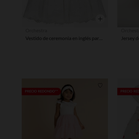
Vista rápida
Orchestra
Orchest
Vestido de ceremonia en inglés para bebé niña
Lista de requisitos
PRECIO REDONDO**
PRECIO R