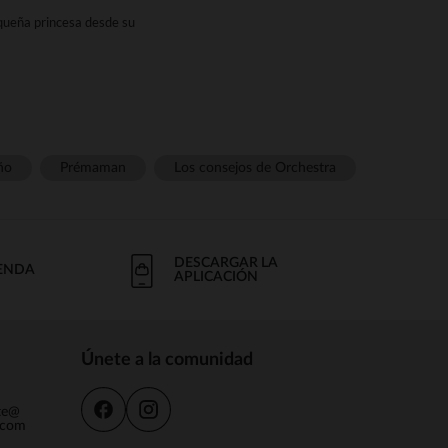
equeña princesa desde su
 selección de < wg-2="">vestidos
rar en Orchestra?
gantes.strong strongstrong
cionados con < wg-3="">algodón
os < wg-4="">lisos
, con < wg-
ño
Prémaman
Los consejos de Orchestra
os los gustos.
 vestidos vaqueros, ideales para
g-1="">ceremonia
de tul o con
.
DESCARGAR LA
IENDA
APLICACIÓN
meses (3 años).strong strongLas
u hija:
Únete a la comunidad
nte@
.com