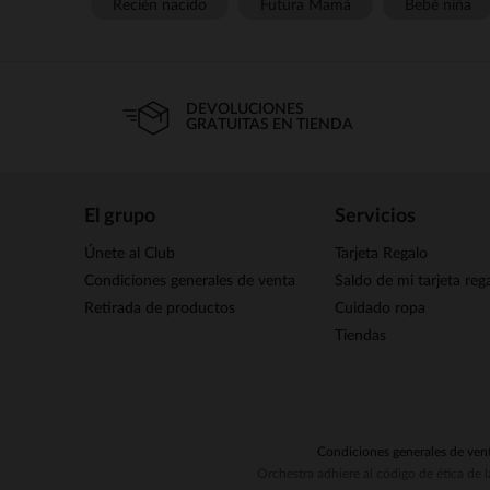
Recién nacido
Futura Mamá
Bebé niña
DEVOLUCIONES
GRATUITAS EN TIENDA
El grupo
Servicios
Únete al Club
Tarjeta Regalo
Condiciones generales de venta
Saldo de mi tarjeta reg
Retirada de productos
Cuidado ropa
Tiendas
Condiciones generales de ven
Orchestra adhiere al código de ética de 