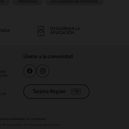
ño
Prémaman
Los consejos de Orchestra
DESCARGAR LA
IENDA
APLICACIÓN
Únete a la comunidad
nte@
.com
Tarjeta Regalo
a 14h
ies
Accesibilidad: no conforme
ema de mediación de comercio electrónico.