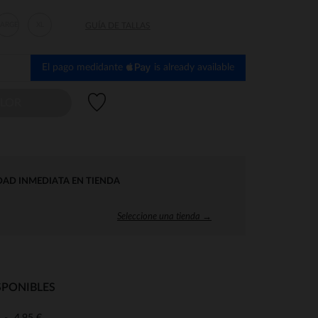
LARGE
XL
GUÍA DE TALLAS
El pago medidante
is already available
Lista de deseos
OLOR
DAD INMEDIATA EN TIENDA
Seleccione una tienda →
SPONIBLES
4,95 €