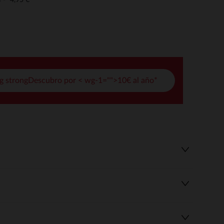
o
pciones
ustes de privacidad, garantizando el cumplimiento de las regula
g strongDescubro por < wg-1="">10€ al año*