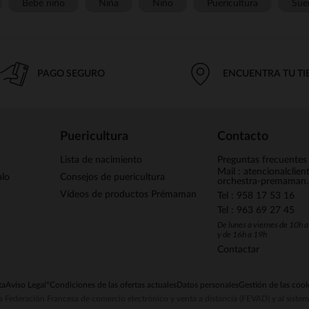
Bebé niño
Niña
Niño
Puericultura
Sue
PAGO SEGURO
ENCUENTRA TU T
Puericultura
Contacto
Lista de nacimiento
Preguntas frecuentes
Mail : atencionalclie
alo
Consejos de puericultura
orchestra-premaman
Vídeos de productos Prémaman
Tel : 958 17 53 16
Tel : 963 69 27 45
De lunes a viernes de 10h 
y de 16h a 19h
Contactar
ta
Aviso Legal
*Condiciones de las ofertas actuales
Datos personales
Gestión de las cook
la Federación Francesa de comercio electrónico y venta a distancia (FEVAD) y al sist