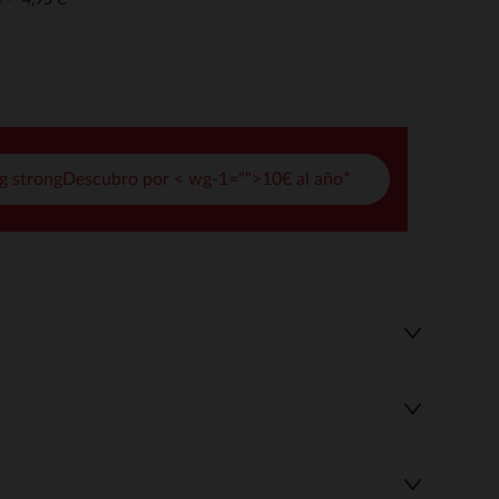
o
pciones
ustes de privacidad, garantizando el cumplimiento de las regula
g strongDescubro por < wg-1="">10€ al año*