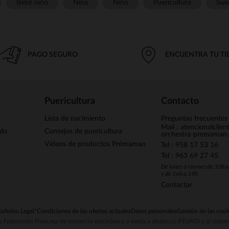
Bebé niño
Niña
Niño
Puericultura
Sue
PAGO SEGURO
ENCUENTRA TU T
Puericultura
Contacto
Lista de nacimiento
Preguntas frecuentes
Mail : atencionalclie
alo
Consejos de puericultura
orchestra-premaman
Vídeos de productos Prémaman
Tel : 958 17 53 16
Tel : 963 69 27 45
De lunes a viernes de 10h 
y de 16h a 19h
Contactar
ta
Aviso Legal
*Condiciones de las ofertas actuales
Datos personales
Gestión de las cook
la Federación Francesa de comercio electrónico y venta a distancia (FEVAD) y al sist