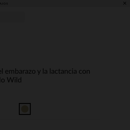
×
AJOS
l embarazo y la lactancia con
llo Wild