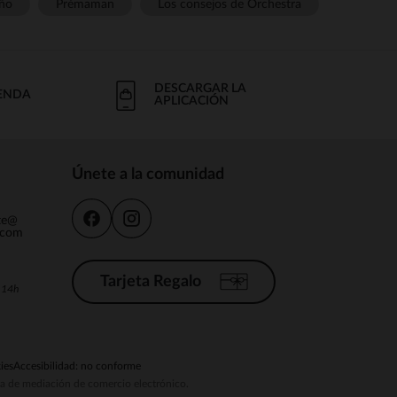
ño
Prémaman
Los consejos de Orchestra
DESCARGAR LA
IENDA
APLICACIÓN
Únete a la comunidad
nte@
.com
Tarjeta Regalo
a 14h
ies
Accesibilidad: no conforme
ema de mediación de comercio electrónico.