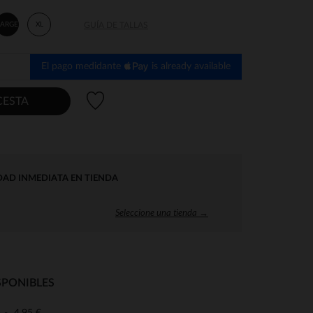
LARGE
XL
GUÍA DE TALLAS
El pago medidante
is already available
Lista de deseos
CESTA
DAD INMEDIATA EN TIENDA
Seleccione una tienda →
SPONIBLES
4,95 €