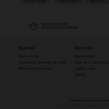
Recién nacido
Futura Mamá
Bebé niña
DEVOLUCIONES
GRATUITAS EN TIENDA
El grupo
Servicios
Únete al Club
Tarjeta Regalo
Condiciones generales de venta
Saldo de mi tarjeta reg
Retirada de productos
Cuidado ropa
Tiendas
Condiciones generales de ven
Orchestra adhiere al código de ética de 