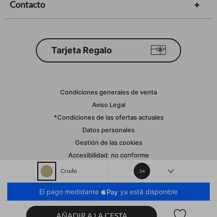
Contacto
Tarjeta Regalo
Condiciones generales de venta
Aviso Legal
*Condiciones de las ofertas actuales
Datos personales
Gestión de las cookies
Accesibilidad: no conforme
Crudo
Orchestra adhiere al código de ética de la Federación Francesa de
Crudo
34
comercio electrónico y venta a distancia (FEVAD) y al sistema de
mediación de comercio electrónico.
El pago medidante
ya está disponible
España
Lista 
AÑADIR A LA CESTA