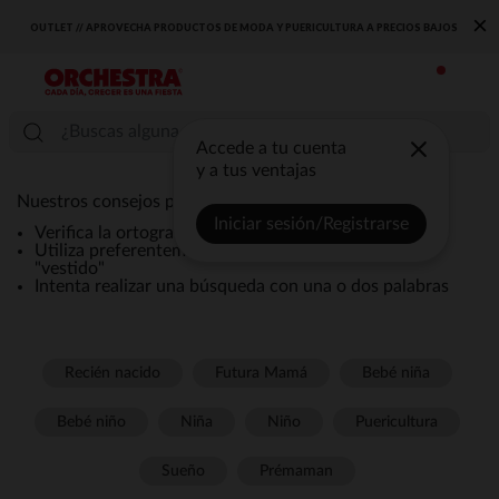
×
OUTLET // APROVECHA PRODUCTOS DE MODA Y PUERICULTURA A PRECIOS BAJOS
Accede a tu cuenta
y a tus ventajas
Nuestros consejos para una búsqueda eficaz:
Iniciar sesión/Registrarse
Verifica la ortografía de la búsqueda
Utiliza preferentemente términos genéricos como
"vestido"
Intenta realizar una búsqueda con una o dos palabras
Recién nacido
Futura Mamá
Bebé niña
Bebé niño
Niña
Niño
Puericultura
Sueño
Prémaman