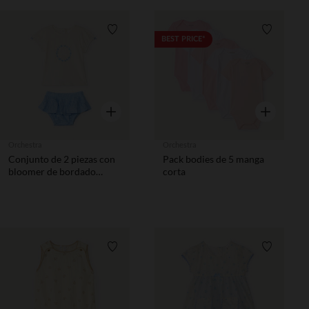
Lista de requisitos
Lista de 
BEST PRICE*
Vista rápida
Vista rápida
Orchestra
Orchestra
Conjunto de 2 piezas con
Pack bodies de 5 manga
bloomer de bordado
corta
inglés niña.
Lista de requisitos
Lista de 