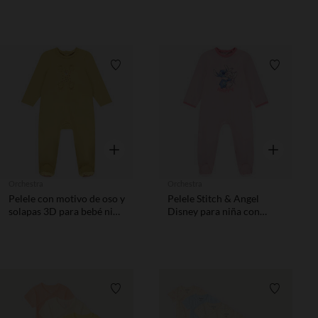
para bebé niña
Lista de requisitos
Lista de 
Vista rápida
Vista rápida
Orchestra
Orchestra
Pelele con motivo de oso y
Pelele Stitch & Angel
solapas 3D para bebé niño
Disney para niña con
con aberturas diferentes
aberturas diferentes
según la edad.
según la edad
Lista de requisitos
Lista de 