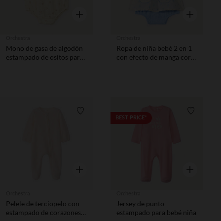
Vista rápida
Vista rápida
Orchestra
Orchestra
Mono de gasa de algodón
Ropa de niña bebé 2 en 1
estampado de ositos para
con efecto de manga corta
bebé niño.
y estampado de
arándanos.
Lista de requisitos
Lista de 
BEST PRICE*
Vista rápida
Vista rápida
Orchestra
Orchestra
Pelele de terciopelo con
Jersey de punto
estampado de corazones
estampado para bebé niña