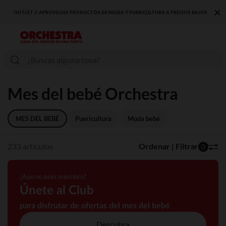
×
JOS
DESCUBRE LA NUEVA COLECCIÓN QUE TE ENCANTARÁ ☀️
Mes del bebé Orchestra
MES DEL BEBÉ
Puericultura
Moda bebé
233 artículos
Ordenar | Filtrar
0
¿Aún no eres miembro?
Únete al Club
para disfrutar de ofertas del mes del bebé
Descubra