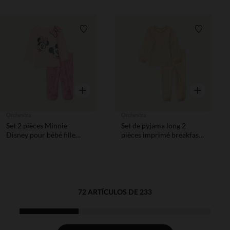
Lista de requisitos
Lista de 
Vista rápida
Vista rápida
Orchestra
Orchestra
Set 2 pièces Minnie
Set de pyjama long 2
Disney pour bébé fille
pièces imprimé breakfast
avec finitions différentes
pour bébé garçon
selon l’âge
72 ARTÍCULOS DE 233