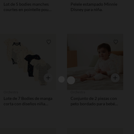
Lot de 5 bodies manches
Pelele estampado Minnie
courtes en pointelle pour
Disney para niña.
bébé fille
Lista de requisitos
Lista de 
Vista rápida
Vista rápida
Orchestra
Orchestra
Lote de 7 Bodies de manga
Conjunto de 2 piezas con
corta con diseños niña
peto bordado para bebé
bebé
niña