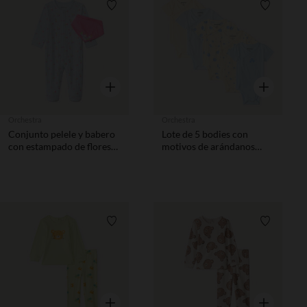
Lista de requisitos
Lista de 
Vista rápida
Vista rápida
Orchestra
Orchestra
Conjunto pelele y babero
Lote de 5 bodies con
con estampado de flores
motivos de arándanos
para bebé niña con
para bebé niña con
aperturas según la edad
diferentes aberturas
según la edad.
Lista de requisitos
Lista de 
Vista rápida
Vista rápida