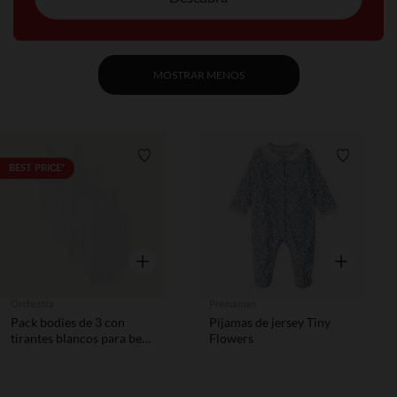
MOSTRAR MENOS
Lista de requisitos
Lista de 
BEST PRICE*
Vista rápida
Vista rápida
Orchestra
Prémaman
Pack bodies de 3 con
Pijamas de jersey Tiny
tirantes blancos para bebé
Flowers
niña