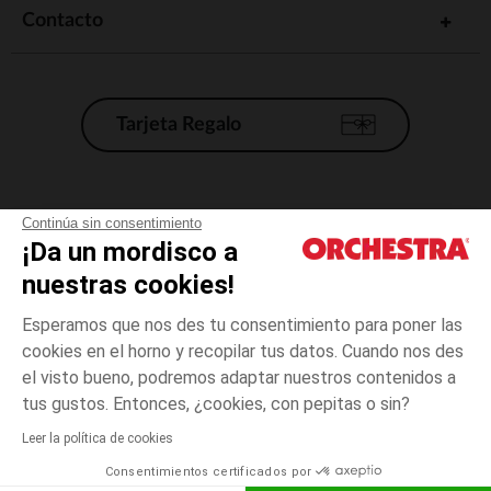
Contacto
Tarjeta Regalo
Condiciones generales de venta
Continúa sin consentimiento
¡Da un mordisco a
Aviso Legal
*Condiciones de las ofertas actuales
nuestras cookies!
Datos personales
Esperamos que nos des tu consentimiento para poner las
Gestión de las cookies
cookies en el horno y recopilar tus datos. Cuando nos des
Accesibilidad: no conforme
el visto bueno, podremos adaptar nuestros contenidos a
Orchestra adhiere al código de ética de la Federación Francesa de comercio
tus gustos. Entonces, ¿cookies, con pepitas o sin?
electrónico y venta a distancia (FEVAD) y al sistema de mediación de
comercio electrónico.
Leer la política de cookies
Consentimientos certificados por
España