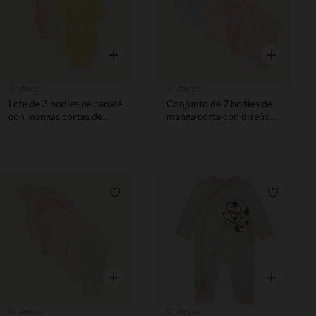
Vista rápida
Vista rápida
Orchestra
Orchestra
Lote de 3 bodies de canalé
Conjunto de 7 bodies de
con mangas cortas de
manga corta con diseño
Winnie Disney para bebé
de lazo niña, apertura
niña
diferente según la edad.
Lista de requisitos
Lista de 
Vista rápida
Vista rápida
Orchestra
Orchestra