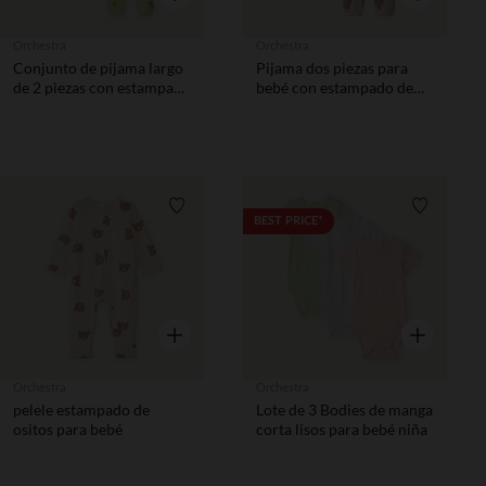
Orchestra
Orchestra
Conjunto de pijama largo
Pijama dos piezas para
de 2 piezas con estampado
bebé con estampado de
de animales para bebé
ositos y acabados según la
niño
edad
Lista de requisitos
Lista de 
BEST PRICE*
Vista rápida
Vista rápida
Orchestra
Orchestra
pelele estampado de
Lote de 3 Bodies de manga
ositos para bebé
corta lisos para bebé niña