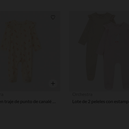
Lista de requisitos
Vista rápida
ra
Orchestra
Dormir en traje de punto de canalé con cremallera y estampado de oso niña