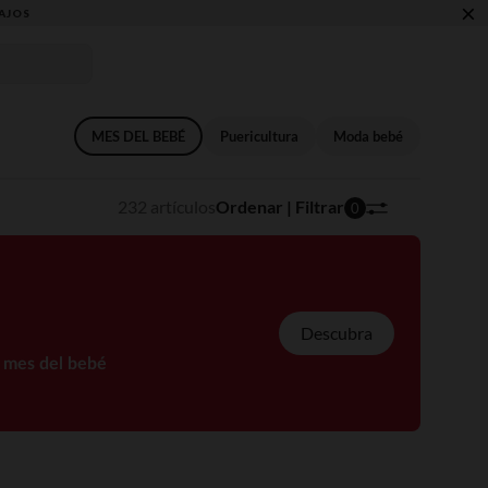
×
MES DEL BEBÉ
Puericultura
Moda bebé
232 artículos
Ordenar | Filtrar
0
Descubra
l mes del bebé