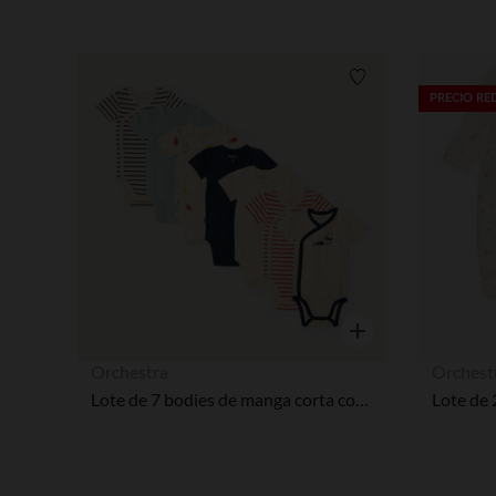
Lista de requisitos
PRECIO R
Vista rápida
Orchestra
Orchest
Lote de 7 bodies de manga corta con motivos marinos para bebé niño con aberturas diferentes según la edad.