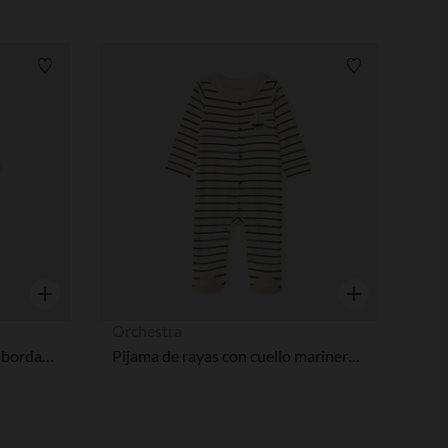
Lista de requisitos
Lista de requi
Vista rápida
Vista rápida
Orchestra
Pijama de mangas largas con bordado de animales para bebé niño.
Pijama de rayas con cuello marinero para bebé niño