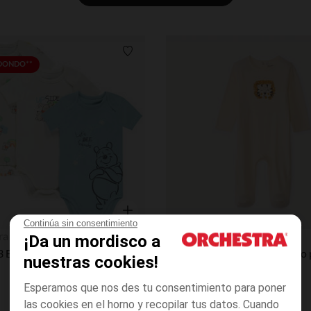
Lista de requisitos
EDONDO**
Continúa sin consentimiento
Vista rápida
ra
Orchestra
¡Da un mordisco a
Lote de 3 Bodies de manga corta de Winnie el Pooh de Disney para bebé niño con aberturas diferentes según la edad.
nuestras cookies!
Esperamos que nos des tu consentimiento para poner
las cookies en el horno y recopilar tus datos. Cuando