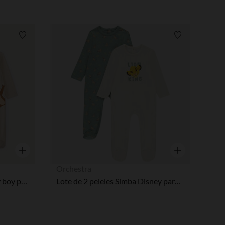
Lista de requisitos
Lista de requi
pciones
ustes de privacidad, garantizando el cumplimiento de las regula
Vista rápida
Vista rápida
Orchestra
Set of 2 Tic y Tac Disney baby boy pyjamas with different openings depending on age.
Lote de 2 peleles Simba Disney para bebé niño con aberturas diferentes según la edad.