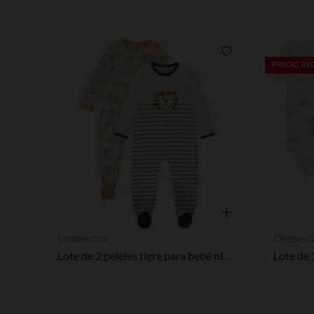
Lista de requisitos
PRECIO R
Vista rápida
Orchestra
Orchest
Lote de 2 peleles tigre para bebé niño con aperturas diferentes según la edad