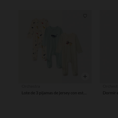
Lista de requisitos
Vista rápida
Orchestra
Orchest
Lote de 3 pijamas de jersey con estampado marino para bebé niño.