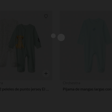
Lista de requisitos
Vista rápida
ra
Orchestra
Lote de 2 peleles de punto jersey El Rey León Disney para bebé niño