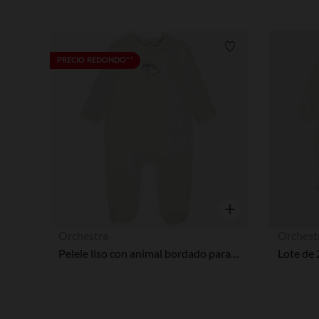
Lista de requisitos
PRECIO REDONDO**
Vista rápida
Orchestra
Orchest
Pelele liso con animal bordado para bebé niño