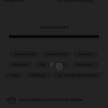
con lazos finos
con volantes y estampado
cachemir para mujer
4 ARTÍCULOS DE 4
Recién nacido
Futura Mamá
Bebé niña
Bebé niño
Niña
Niño
Puericultura
Sueño
Prémaman
Los consejos de Orchestra
DEVOLUCIONES GRATUITAS EN TIENDA