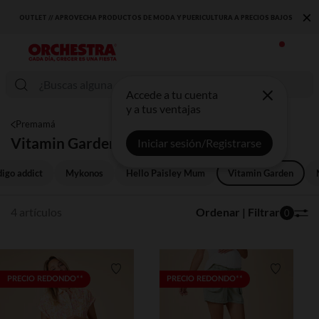
×
OUTLET // APROVECHA PRODUCTOS DE MODA Y PUERICULTURA A PRECIOS BAJOS
Accede a tu cuenta
y a tus ventajas
Premamá
Vitamin Garden
Iniciar sesión/Registrarse
digo addict
Mykonos
Hello Paisley Mum
Vitamin Garden
4 artículos
Ordenar | Filtrar
0
Lista de requisitos
Lista de 
PRECIO REDONDO**
PRECIO REDONDO**