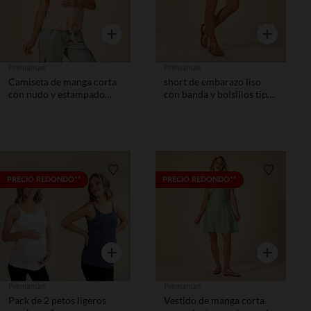
Vista rápida
Vista rápida
Prémaman
Prémaman
Camiseta de manga corta
short de embarazo liso
con nudo y estampado
con banda y bolsillos tipo
floral para mujer
plastrón
Lista de requisitos
Lista de 
PRECIO REDONDO**
PRECIO REDONDO**
Vista rápida
Vista rápida
Prémaman
Prémaman
Pack de 2 petos ligeros
Vestido de manga corta