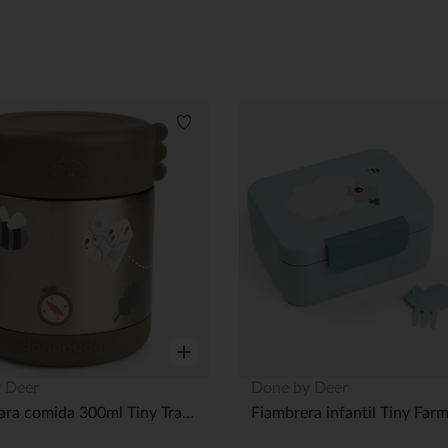
Lista de deseos
Vista rápida
 Deer
Done by Deer
Termo para comida 300ml Tiny Trails - Arena
Fiambrera infantil Tiny Farm