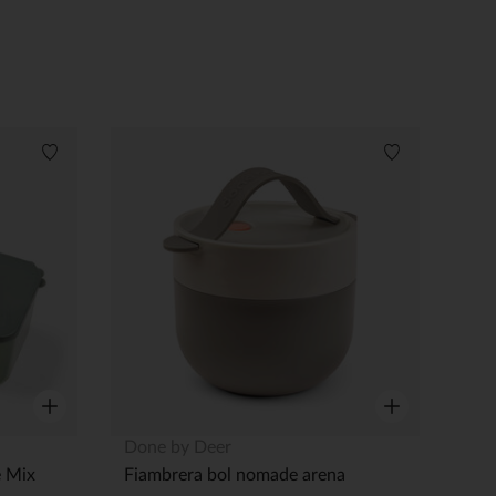
Lista de deseos
Lista de dese
Vista rápida
Vista rápida
Done by Deer
e Mix
Fiambrera bol nomade arena