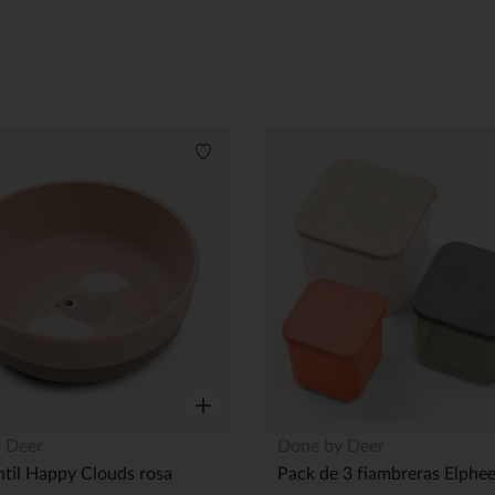
Lista de deseos
Vista rápida
 Deer
Done by Deer
ntil Happy Clouds rosa
Pack de 3 fiambreras Elphe