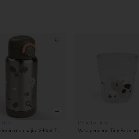
Lista de deseos
Vista rápida
 Deer
Done by Deer
Botella térmica con pajita 340ml Tiny Trails Arena