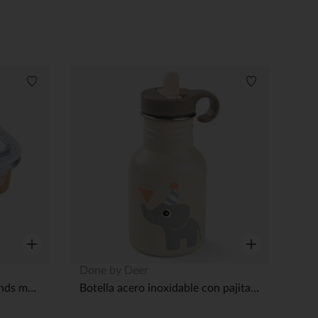
Lista de deseos
Lista de dese
Vista rápida
Vista rápida
Done by Deer
Fiambrera metálica Deer fiends mostaza
Botella acero inoxidable con pajita 350ml Celebration arena