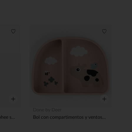
pciones
Lista de deseos
Lista de dese
ustes de privacidad, garantizando el cumplimiento de las regulac
Vista rápida
Vista rápida
Done by Deer
Gourde à paille easy-grip Elphee sable
Bol con compartimentos y ventosa Tiny Farm - Rosa