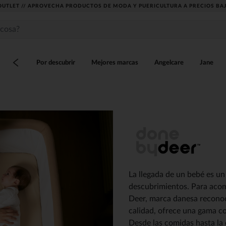
DESCUBRE LA NUEVA COLECCIÓN QUE TE ENCANTARÁ ☀️
Por descubrir
Mejores marcas
Angelcare
Jane
La llegada de un bebé es un
descubrimientos. Para acom
Deer, marca danesa reconoc
calidad, ofrece una gama com
Desde las comidas hasta la d