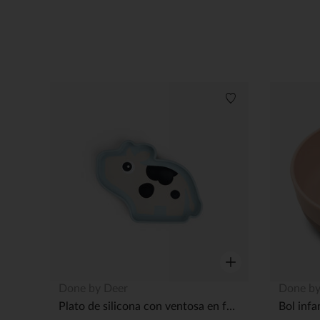
Lista de deseos
Vista rápida
Done by Deer
Done by
Plato de silicona con ventosa en forma de vaca Dotti azul
Bol infa