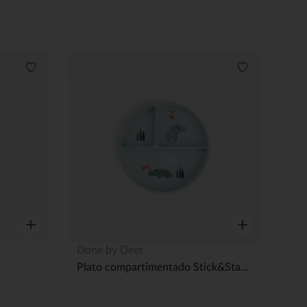
Lista de deseos
Lista de dese
Vista rápida
Vista rápida
Done by Deer
Plato compartimentado Stick&Stay Playground Azul