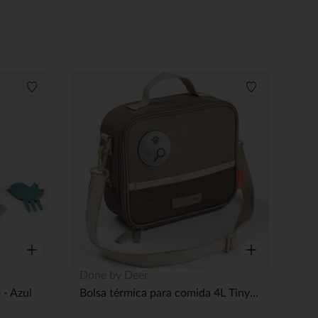
Lista de deseos
Lista de dese
Vista rápida
Vista rápida
Done by Deer
 - Azul
Bolsa térmica para comida 4L Tiny Trails - Sable