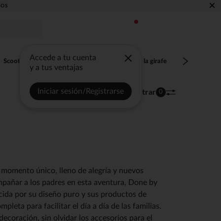
×
Accede a tu cuenta
Scoot and Ride
Tommee Tippee
Sophie la girafe
Badabulle
y a tus ventajas
Ordenar | Filtrar
Iniciar sesión/Registrarse
137 artículos
0
 momento único, lleno de alegría y nuevos
pañar a los padres en esta aventura, Done by
ida por su diseño puro y sus productos de
pleta para facilitar el día a día de las familias.
ecoración, sin olvidar los accesorios para el