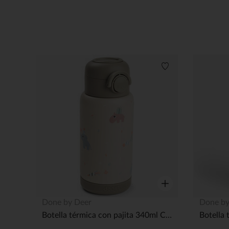
Lista de deseos
Vista rápida
Done by Deer
Done by
Botella térmica con pajita 340ml Celebration Arena