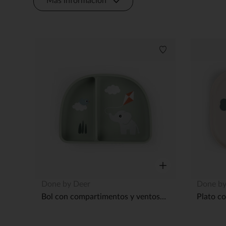
Más información
Lista de deseos
Vista rápida
Done by Deer
Done by
Bol con compartimentos y ventosa Playground - Verde