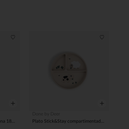
Lista de deseos
Lista de dese
Vista rápida
Vista rápida
Done by Deer
Vaso pequeño Tiny Farm arena 180 ml Done By Deer
Plato Stick&Stay compartimentado Tiny farm Sable