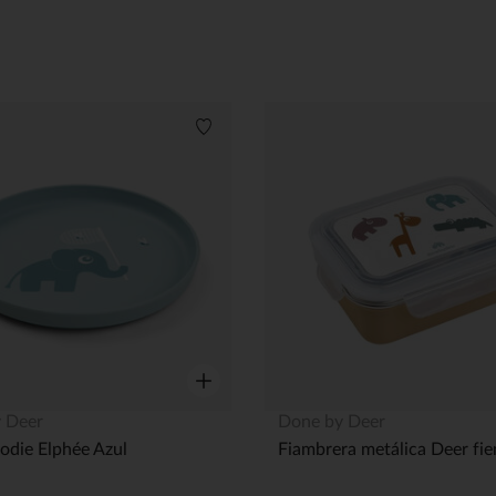
Lista de deseos
Vista rápida
 Deer
Done by Deer
odie Elphée Azul