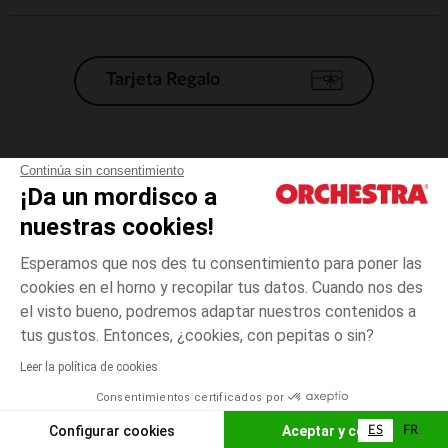
Tarjeta Regalo
Condiciones generales de venta
Continúa sin consentimiento
¡Da un mordisco a
Aviso Legal
*Condiciones de las ofertas actuales
nuestras cookies!
Datos personales
Esperamos que nos des tu consentimiento para poner las
Gestión de las cookies
cookies en el horno y recopilar tus datos. Cuando nos des
Accesibilidad: no conforme
el visto bueno, podremos adaptar nuestros contenidos a
3
Azul
Azul
años
Orchestra adhiere al código de ética de la Federación Francesa de comercio
tus gustos. Entonces, ¿cookies, con pepitas o sin?
electrónico y venta a distancia (FEVAD) y al sistema de mediación de
comercio electrónico.
Leer la política de cookies
El pago medidante
is already available
Consentimientos certificados por
España
Lista d
ELIGE UNA TALLA
Configurar cookies
Aceptar y cerrar
ES
FR