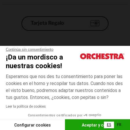
Tarjeta Regalo
Condiciones generales de venta
Continúa sin consentimiento
¡Da un mordisco a
Aviso Legal
*Condiciones de las ofertas actuales
nuestras cookies!
Datos personales
Esperamos que nos des tu consentimiento para poner las
Gestión de las cookies
cookies en el horno y recopilar tus datos. Cuando nos des
Accesibilidad: no conforme
el visto bueno, podremos adaptar nuestros contenidos a
Verde
Verde
20
Orchestra adhiere al código de ética de la Federación Francesa de comercio
tus gustos. Entonces, ¿cookies, con pepitas o sin?
electrónico y venta a distancia (FEVAD) y al sistema de mediación de
comercio electrónico.
Leer la política de cookies
El pago medidante
is already available
Consentimientos certificados por
España
Lista d
AÑADIR A LA CESTA
Configurar cookies
Aceptar y cerrar
ES
FR