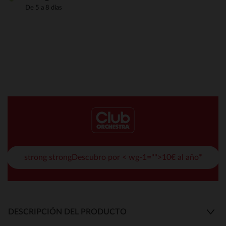
De 5 a 8 días
strong strongDescubro por < wg-1="">10€ al año*
DESCRIPCIÓN DEL PRODUCTO