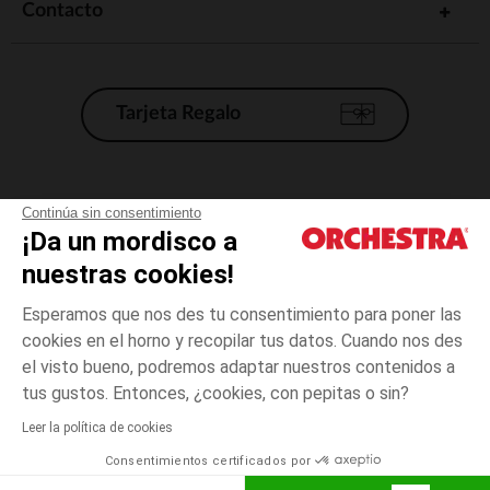
Contacto
Tarjeta Regalo
Condiciones generales de venta
Continúa sin consentimiento
¡Da un mordisco a
Aviso Legal
*Condiciones de las ofertas actuales
nuestras cookies!
Datos personales
Esperamos que nos des tu consentimiento para poner las
Gestión de las cookies
cookies en el horno y recopilar tus datos. Cuando nos des
Accesibilidad: no conforme
el visto bueno, podremos adaptar nuestros contenidos a
3
Blanco
Blanco
años
Orchestra adhiere al código de ética de la Federación Francesa de comercio
tus gustos. Entonces, ¿cookies, con pepitas o sin?
electrónico y venta a distancia (FEVAD) y al sistema de mediación de
comercio electrónico.
Leer la política de cookies
El pago medidante
is already available
Consentimientos certificados por
España
Lista d
AÑADIR A LA CESTA