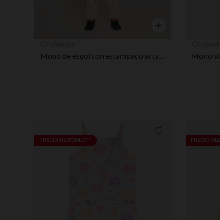
Vista rápida
Orchestra
Orchest
Mono de esquí con estampado arty niña
Lista de requisitos
PRECIO REDONDO**
PRECIO R