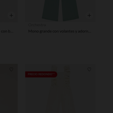
Vista rápida
Vista rápida
Orchestra
Mono de punto de jersey liso con busto drapeado niña.
Mono grande con volantes y adornos florales para niña
Lista de requisitos
Lista de requi
PRECIO REDONDO**