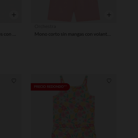
Vista rápida
Vista rápida
Orchestra
Mono de slub liso con tirantes con volantes niña
Mono corto sin mangas con volantes niña
Lista de requisitos
Lista de requi
PRECIO REDONDO**