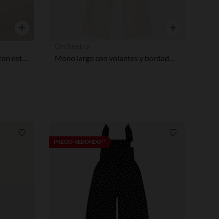
Vista rápida
Vista rápida
Orchestra
Mono de punto texturizado con estampado de flores niña
Mono largo con volantes y bordado para niña
pciones
ustes de privacidad, garantizando el cumplimiento de las regula
Lista de requisitos
Lista de requi
PRECIO REDONDO**