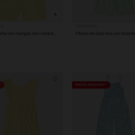
Vista rápida
ra
Orchestra
Mono corto sin mangas con volantes niña
Lista de requisitos
*
PRECIO REDONDO**