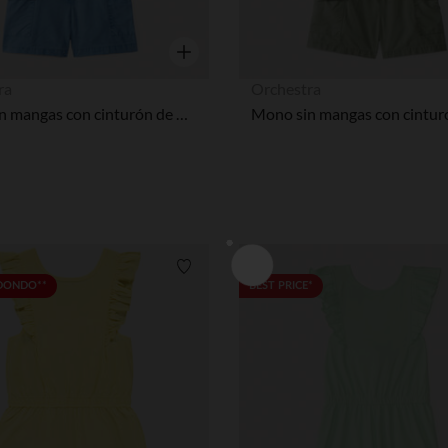
Vista rápida
ra
Orchestra
Mono sin mangas con cinturón de flores niña
Lista de requisitos
EDONDO**
BEST PRICE*