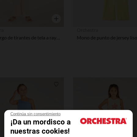
Vista rápida
ra
Orchestra
Mono largo de tirantes de tela a rayas niña
Lista de requisitos
Continúa sin consentimiento
¡Da un mordisco a
nuestras cookies!