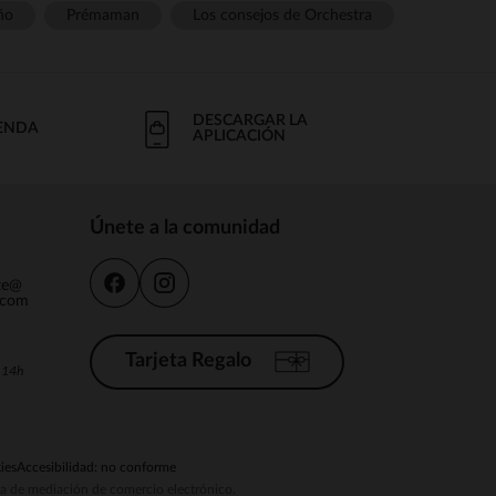
ño
Prémaman
Los consejos de Orchestra
DESCARGAR LA
IENDA
APLICACIÓN
Únete a la comunidad
nte@
.com
Tarjeta Regalo
a 14h
ies
Accesibilidad: no conforme
ema de mediación de comercio electrónico.