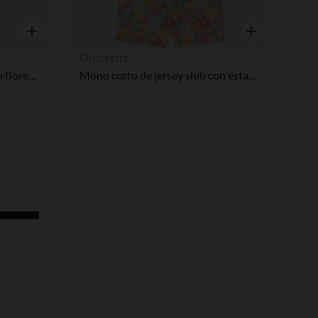
Vista rápida
Vista rápida
Orchestra
Mono grande estampado con flores y volantes para niña
Mono corto de jersey slub con estampado floral niña