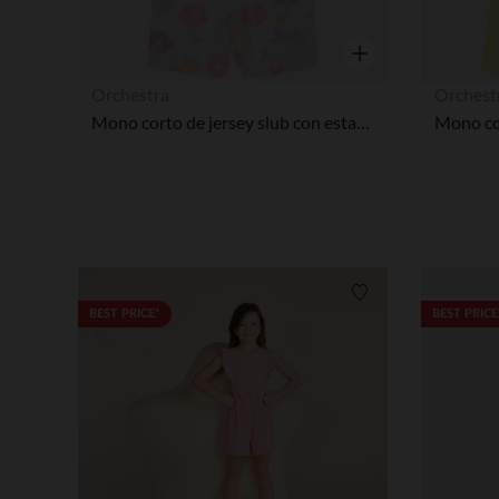
Vista rápida
Orchestra
Orchest
Mono corto de jersey slub con estampado floral niña
Lista de requisitos
BEST PRICE*
BEST PRICE