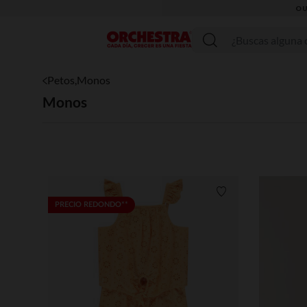
Menú
Petos,Monos
Monos
Lista de requisitos
PRECIO REDONDO**