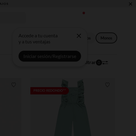
×
Accede a tu cuenta
Petos
Monos
y a tus ventajas
Iniciar sesión/Registrarse
20 artículos
Ordenar | Filtrar
0
Lista de requisitos
Lista de requi
PRECIO REDONDO**