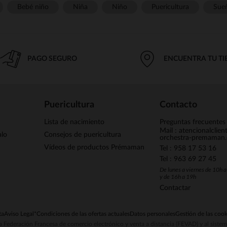
Bebé niño
Niña
Niño
Puericultura
Sue
PAGO SEGURO
ENCUENTRA TU T
Puericultura
Contacto
Lista de nacimiento
Preguntas frecuentes
Mail : atencionalclie
alo
Consejos de puericultura
orchestra-premaman
Vídeos de productos Prémaman
Tel : 958 17 53 16
Tel : 963 69 27 45
De lunes a viernes de 10h 
y de 16h a 19h
Contactar
ta
Aviso Legal
*Condiciones de las ofertas actuales
Datos personales
Gestión de las cook
la Federación Francesa de comercio electrónico y venta a distancia (FEVAD) y al sist