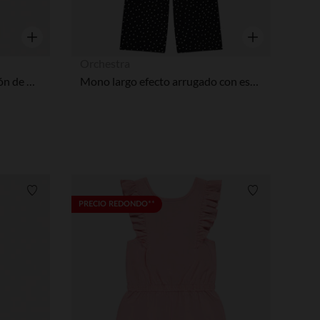
Vista rápida
Vista rápida
Orchestra
Mono sin mangas con cinturón de flores niña
Mono largo efecto arrugado con estampado de lunares niña
Lista de requisitos
Lista de requi
PRECIO REDONDO**