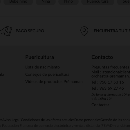
Bebé niño
Niña
Niño
Puericultura
Sue
PAGO SEGURO
ENCUENTRA TU T
Puericultura
Contacto
Lista de nacimiento
Preguntas frecuentes
Mail : atencionalclie
alo
Consejos de puericultura
orchestra-premaman
Vídeos de productos Prémaman
Tel : 958 17 53 16
Tel : 963 69 27 45
De lunes a viernes de 10h 
y de 16h a 19h
Contactar
ta
Aviso Legal
*Condiciones de las ofertas actuales
Datos personales
Gestión de las cook
la Federación Francesa de comercio electrónico y venta a distancia (FEVAD) y al sist