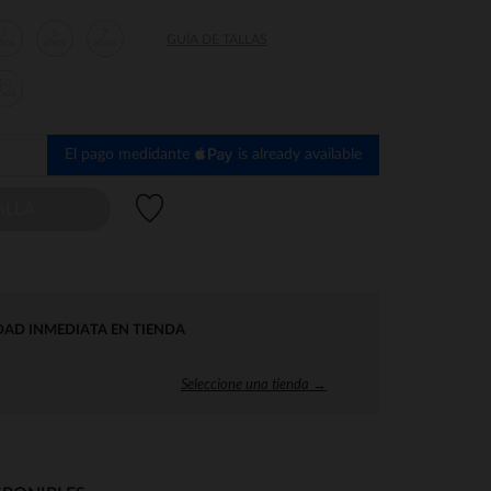
5
6
7
GUÍA DE TALLAS
ños
años
años
10
ños
El pago medidante
is already available
Lista de deseos
ALLA
DAD INMEDIATA EN TIENDA
Seleccione una tienda →