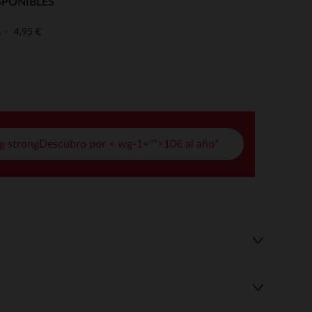
SPONIBLES
pciones
4,95 €
o
ustes de privacidad, garantizando el cumplimiento de las regula
g strongDescubro por < wg-1="">10€ al año*