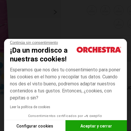
2
3
4
años
años
años
a
8
años
a
Continúa sin consentimiento
¡Da un mordisco a
ELIGE UNA T
nuestras cookies!
Esperamos que nos des tu consentimiento para poner
las cookies en el horno y recopilar tus datos. Cuando
nos des el visto bueno, podremos adaptar nuestros
DISPONIBILI
contenidos a tus gustos. Entonces, ¿cookies, con
pepitas o sin?
Leer la política de cookies
Consentimientos certificados por
Configurar cookies
Aceptar y cerrar