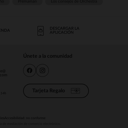
ño
Prémaman
Los consejos de Orchestra
DESCARGAR LA
IENDA
APLICACIÓN
Únete a la comunidad
nte@
.com
Tarjeta Regalo
a 14h
ies
Accesibilidad: no conforme
ema de mediación de comercio electrónico.