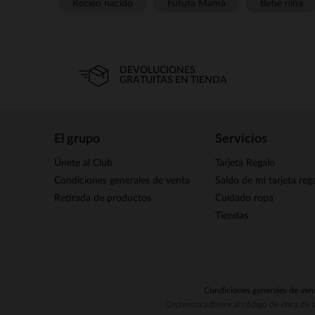
Recién nacido
Futura Mamá
Bebé niña
DEVOLUCIONES
GRATUITAS EN TIENDA
El grupo
Servicios
Únete al Club
Tarjeta Regalo
Condiciones generales de venta
Saldo de mi tarjeta reg
Retirada de productos
Cuidado ropa
Tiendas
Condiciones generales de ven
Orchestra adhiere al código de ética de 