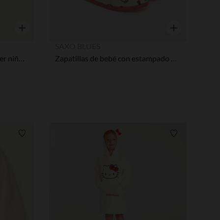
Vista rápida
Vista rápida
SAXO BLUES
Conjunto de sudadera y jogger niña con estampado de Hello Kitty
Zapatillas de bebé con estampado de Hello Kitty niña
Lista de requisitos
Lista de requi
pciones
ustes de privacidad, garantizando el cumplimiento de las regula