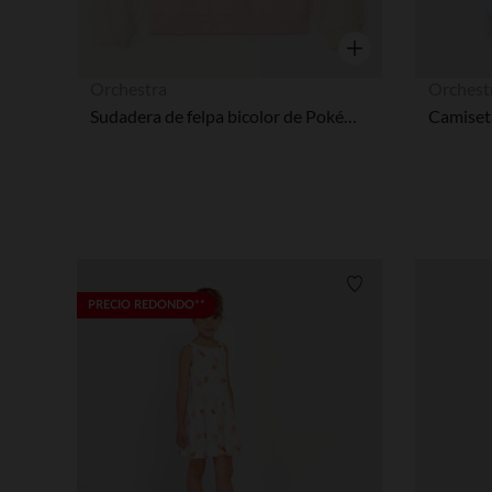
Vista rápida
Orchestra
Orchest
Sudadera de felpa bicolor de Pokémon Pikachu niña
Lista de requisitos
PRECIO REDONDO**