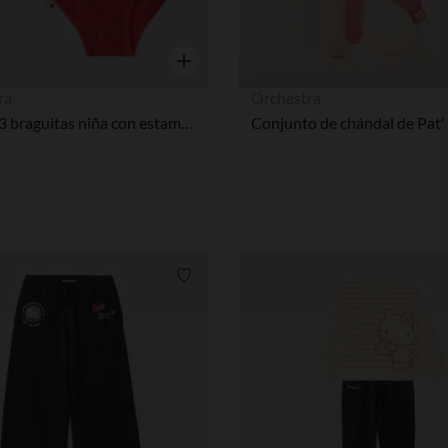
Vista rápida
ra
Orchestra
Pack de 3 braguitas niña con estampado de Hello Kitty
Lista de requisitos