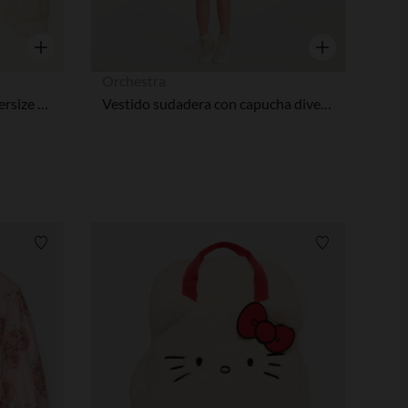
Vista rápida
Vista rápida
Orchestra
Sudadera de niña de felpa oversize con estampado de Hello Kitty
Vestido sudadera con capucha divertido de Hello Kitty niña.
Lista de requisitos
Lista de requi