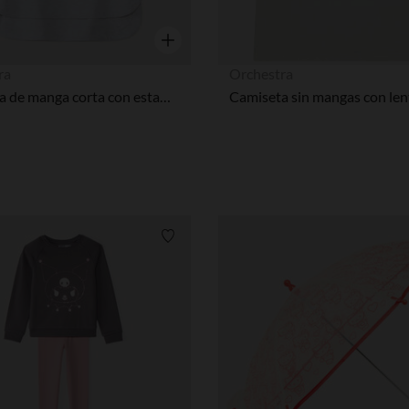
Vista rápida
ra
Orchestra
Camiseta de manga corta con estampado de Hello Kitty niña
Lista de requisitos