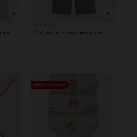
Vista rápida
Vista rápida
Orchestra
Camiseta sin mangas con lentejuelas de fantasía Patrulla Canina + espalda abierta niña
Pantalón ancho niña bordado Hello Kitty
Lista de requisitos
Lista de requi
PRECIO REDONDO**