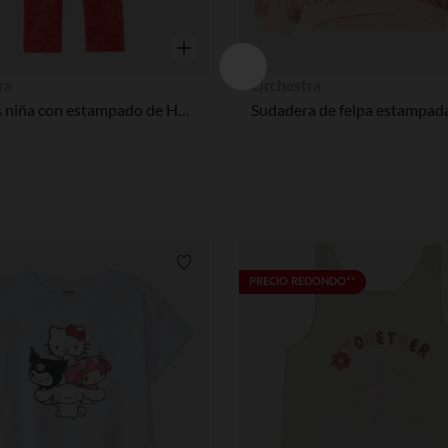
Vista rápida
ra
Orchestra
Leggings niña con estampado de Hello Kitty
Lista de requisitos
PRECIO REDONDO**