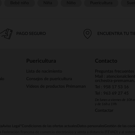
Bebé niño
Niña
Niño
Puericultura
Sue
PAGO SEGURO
ENCUENTRA TU T
Puericultura
Contacto
Lista de nacimiento
Preguntas frecuentes
Mail : atencionalclie
alo
Consejos de puericultura
orchestra-premaman
Vídeos de productos Prémaman
Tel : 958 17 53 16
Tel : 963 69 27 45
De lunes a viernes de 10h 
y de 16h a 19h
Contactar
ta
Aviso Legal
*Condiciones de las ofertas actuales
Datos personales
Gestión de las cook
la Federación Francesa de comercio electrónico y venta a distancia (FEVAD) y al sist