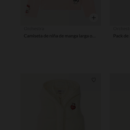
Vista rápida
Orchestra
Orchest
Camiseta de niña de manga larga oversized con estampado de Hello Kitty y sus amigos.
Lista de requisitos