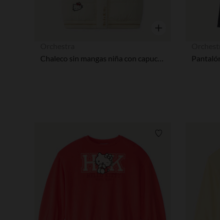
Vista rápida
Orchestra
Orchest
Chaleco sin mangas niña con capucha y parche de Hello Kitty
Lista de requisitos