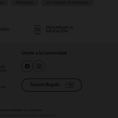
ño
Prémaman
Los consejos de Orchestra
DESCARGAR LA
IENDA
APLICACIÓN
Únete a la comunidad
nte@
.com
Tarjeta Regalo
a 14h
ies
Accesibilidad: no conforme
ema de mediación de comercio electrónico.