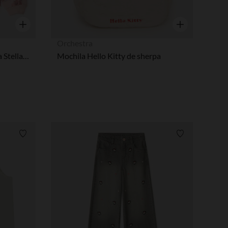
Vista rápida
Vista rápida
Orchestra
Sudadera de felpa estampada Stella y Libert de la Patrulla Canina niña.
Mochila Hello Kitty de sherpa
Lista de requisitos
Lista de requi