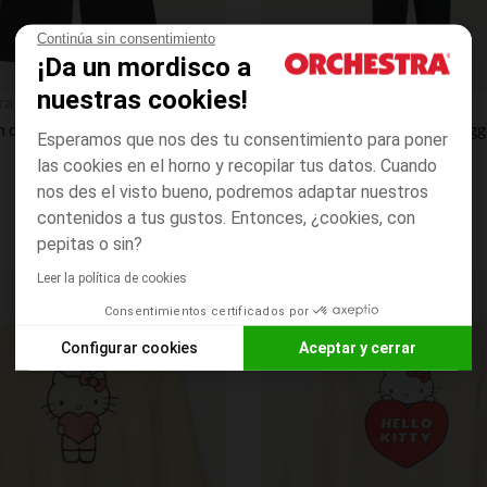
Continúa sin consentimiento
¡Da un mordisco a
Vista rápida
nuestras cookies!
ra
Orchestra
Pantalón de chándal niña con parche de Hello Kitty
Esperamos que nos des tu consentimiento para poner
las cookies en el horno y recopilar tus datos. Cuando
nos des el visto bueno, podremos adaptar nuestros
contenidos a tus gustos. Entonces, ¿cookies, con
pepitas o sin?
Leer la política de cookies
Lista de requisitos
Consentimientos certificados por
Configurar cookies
Aceptar y cerrar
Axeptio consent
Plataforma de Gestión de Consentimiento: Personaliza tus O
Nuestra plataforma te permite personalizar y gestionar tus aj