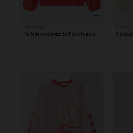
Vista rápida
Orchestra
Orchest
Sudadera oversized niña de felpa con bordado de Hello Kitty.
Lista de requisitos