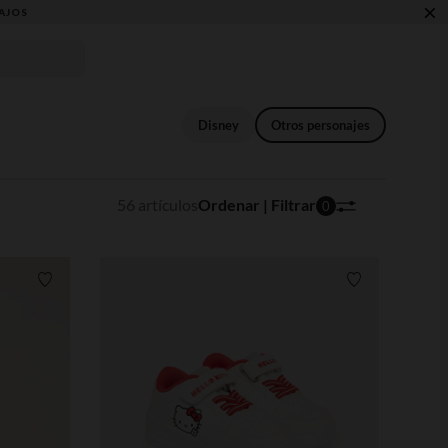
×
Disney
Otros personajes
56 artículos
Ordenar | Filtrar
0
Lista de requisitos
Lista de requi