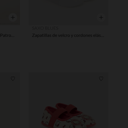
Vista rápida
Vista rápida
SAXO BLUES
Conjunto de chándal de Pat' Patrouille niña
Zapatillas de velcro y cordones elásticos Hello Kitty niña
Lista de requisitos
Lista de requi