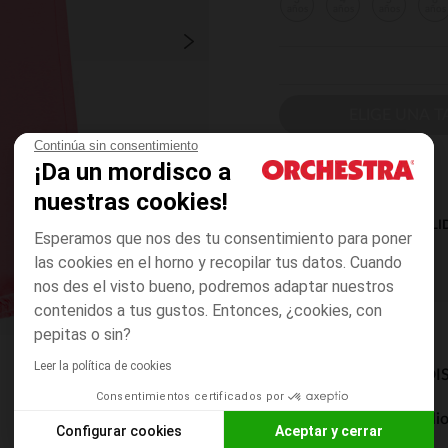
3
4
5
6
años
años
años
años
ELIGE UNA T
Continúa sin consentimiento
¡Da un mordisco a
nuestras cookies!
DISPONIBILI
Esperamos que nos des tu consentimiento para poner
las cookies en el horno y recopilar tus datos. Cuando
nos des el visto bueno, podremos adaptar nuestros
contenidos a tus gustos. Entonces, ¿cookies, con
pepitas o sin?
Leer la política de cookies
MODOS DE ENVÍO DI
Consentimientos certificados por
Entrega a domicili
Configurar cookies
Aceptar y cerrar
De 5 a 8 días