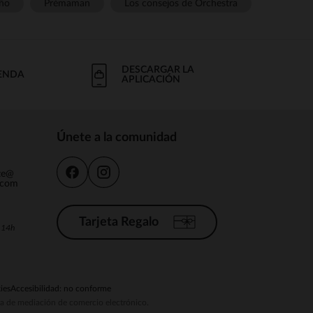
ño
Prémaman
Los consejos de Orchestra
DESCARGAR LA
IENDA
APLICACIÓN
Únete a la comunidad
nte@
.com
Tarjeta Regalo
a 14h
ies
Accesibilidad: no conforme
ema de mediación de comercio electrónico.