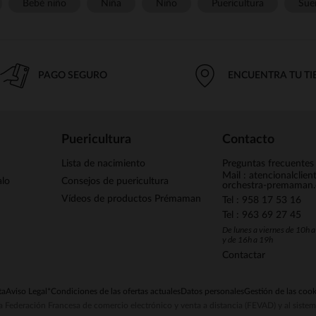
Bebé niño
Niña
Niño
Puericultura
Sue
PAGO SEGURO
ENCUENTRA TU T
Puericultura
Contacto
Lista de nacimiento
Preguntas frecuentes
Mail : atencionalclie
alo
Consejos de puericultura
orchestra-premaman
Vídeos de productos Prémaman
Tel : 958 17 53 16
Tel : 963 69 27 45
De lunes a viernes de 10h 
y de 16h a 19h
Contactar
ta
Aviso Legal
*Condiciones de las ofertas actuales
Datos personales
Gestión de las cook
la Federación Francesa de comercio electrónico y venta a distancia (FEVAD) y al sist