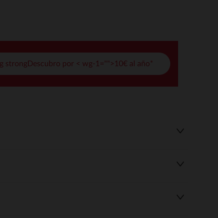
pciones
ustes de privacidad, garantizando el cumplimiento de las regula
g strongDescubro por < wg-1="">10€ al año*