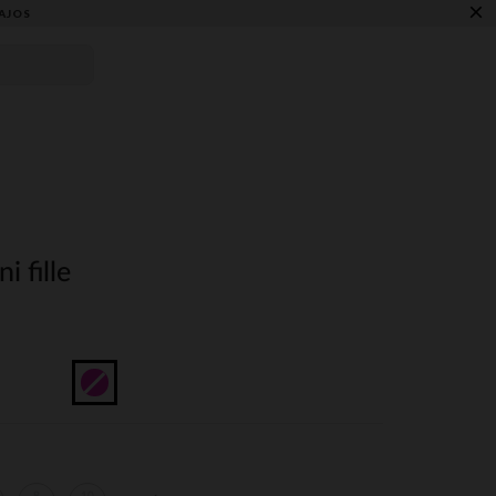
×
AJOS
i fille