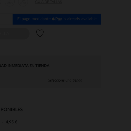
8
10
GUÍA DE TALLAS
años
años
El pago medidante
is already available
Lista de deseos
ALLA
DAD INMEDIATA EN TIENDA
Seleccione una tienda →
SPONIBLES
4,95 €
o