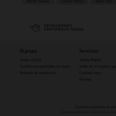
Recién nacido
Futura Mamá
Bebé niña
DEVOLUCIONES
GRATUITAS EN TIENDA
El grupo
Servicios
Únete al Club
Tarjeta Regalo
Condiciones generales de venta
Saldo de mi tarjeta reg
Retirada de productos
Cuidado ropa
Tiendas
Condiciones generales de ven
Orchestra adhiere al código de ética de 