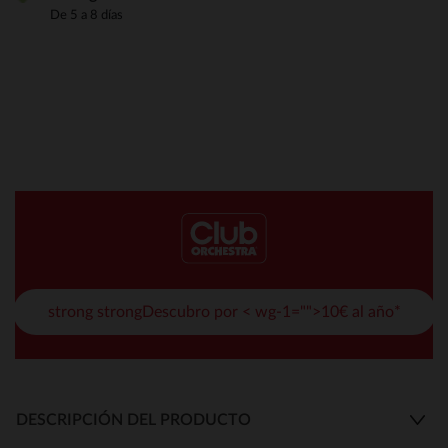
De 5 a 8 días
strong strongDescubro por < wg-1="">10€ al año*
DESCRIPCIÓN DEL PRODUCTO