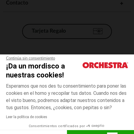
Contacto
Tarjeta Regalo
Condiciones generales de venta
Continúa sin consentimiento
¡Da un mordisco a
Aviso Legal
*Condiciones de las ofertas actuales
nuestras cookies!
Datos personales
Esperamos que nos des tu consentimiento para poner las
Gestión de las cookies
cookies en el horno y recopilar tus datos. Cuando nos des
Accesibilidad: no conforme
el visto bueno, podremos adaptar nuestros contenidos a
3
Crudo
Crudo
años
Orchestra adhiere al código de ética de la Federación Francesa de comercio
tus gustos. Entonces, ¿cookies, con pepitas o sin?
electrónico y venta a distancia (FEVAD) y al sistema de mediación de
comercio electrónico.
Leer la política de cookies
El pago medidante
is already available
Consentimientos certificados por
España
Lista d
AÑADIR A LA CESTA