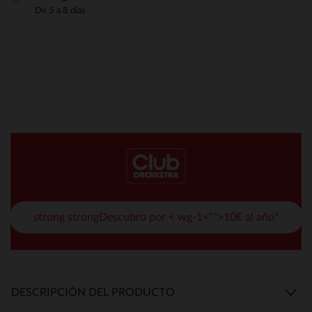
De 5 a 8 días
strong strongDescubro por < wg-1="">10€ al año*
DESCRIPCIÓN DEL PRODUCTO