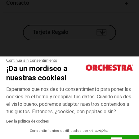
Contacto
Tarjeta Regalo
Condiciones generales de venta
Continúa sin consentimiento
¡Da un mordisco a
Aviso Legal
*Condiciones de las ofertas actuales
nuestras cookies!
Datos personales
Esperamos que nos des tu consentimiento para poner las
Gestión de las cookies
cookies en el horno y recopilar tus datos. Cuando nos des
Accesibilidad: no conforme
el visto bueno, podremos adaptar nuestros contenidos a
Rosa
Rosa
50
Orchestra adhiere al código de ética de la Federación Francesa de comercio
tus gustos. Entonces, ¿cookies, con pepitas o sin?
electrónico y venta a distancia (FEVAD) y al sistema de mediación de
comercio electrónico.
Leer la política de cookies
El pago medidante
is already available
Consentimientos certificados por
España
Lista d
AÑADIR A LA CESTA