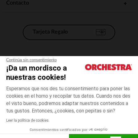
Contacto
Tarjeta Regalo
Condiciones generales de venta
Continúa sin consentimiento
¡Da un mordisco a
Aviso Legal
*Condiciones de las ofertas actuales
nuestras cookies!
Datos personales
Esperamos que nos des tu consentimiento para poner las
Gestión de las cookies
cookies en el horno y recopilar tus datos. Cuando nos des
Accesibilidad: no conforme
el visto bueno, podremos adaptar nuestros contenidos a
talla
Multicolor
Multicolor
unica
Orchestra adhiere al código de ética de la Federación Francesa de comercio
tus gustos. Entonces, ¿cookies, con pepitas o sin?
electrónico y venta a distancia (FEVAD) y al sistema de mediación de
comercio electrónico.
Leer la política de cookies
El pago medidante
is already available
Consentimientos certificados por
España
Lista d
ELIGE UNA TALLA