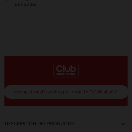
De 5 a 8 días
strong strongDescubro por < wg-1="">10€ al año*
DESCRIPCIÓN DEL PRODUCTO