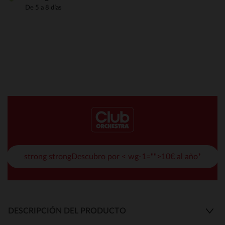
De 5 a 8 días
strong strongDescubro por < wg-1="">10€ al año*
DESCRIPCIÓN DEL PRODUCTO