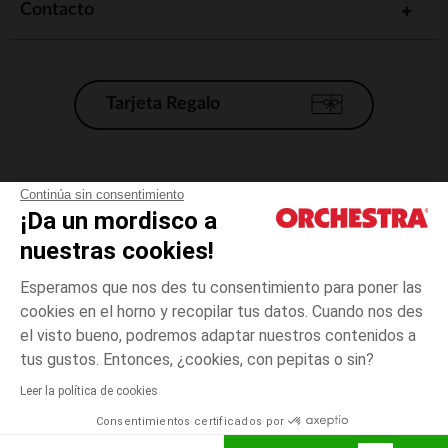
Contacto
Tarjeta Regalo
Condiciones generales de venta
Continúa sin consentimiento
¡Da un mordisco a
Aviso Legal
*Condiciones de las ofertas actuales
nuestras cookies!
Datos personales
Esperamos que nos des tu consentimiento para poner las
Gestión de las cookies
cookies en el horno y recopilar tus datos. Cuando nos des
Accesibilidad: no conforme
el visto bueno, podremos adaptar nuestros contenidos a
talla
Rosa
Rosa
unica
Orchestra adhiere al código de ética de la Federación Francesa de comercio
tus gustos. Entonces, ¿cookies, con pepitas o sin?
electrónico y venta a distancia (FEVAD) y al sistema de mediación de
comercio electrónico.
Leer la política de cookies
El pago medidante
is already available
Consentimientos certificados por
España
Lista d
ELIGE UNA TALLA