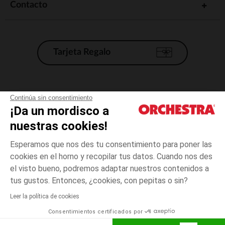
Contacto
Tarjeta Regalo
Condiciones generales de venta
Continúa sin consentimiento
¡Da un mordisco a
Aviso Legal
*Condiciones de las ofertas actuales
nuestras cookies!
Datos personales
Esperamos que nos des tu consentimiento para poner las
Gestión de las cookies
cookies en el horno y recopilar tus datos. Cuando nos des
Accesibilidad: no conforme
el visto bueno, podremos adaptar nuestros contenidos a
Gris
Gris
28
Orchestra adhiere al código de ética de la Federación Francesa de comercio
tus gustos. Entonces, ¿cookies, con pepitas o sin?
electrónico y venta a distancia (FEVAD) y al sistema de mediación de
comercio electrónico.
Leer la política de cookies
El pago medidante
is already available
Consentimientos certificados por
España
Lista d
AÑADIR A LA CESTA