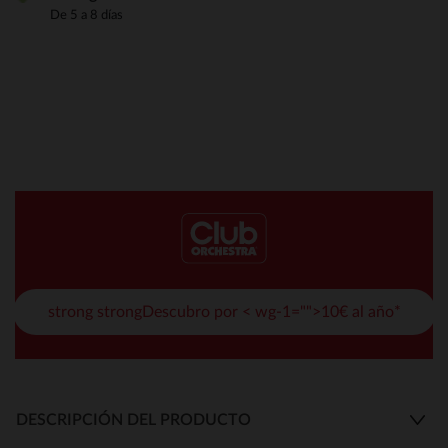
De 5 a 8 días
strong strongDescubro por < wg-1="">10€ al año*
DESCRIPCIÓN DEL PRODUCTO