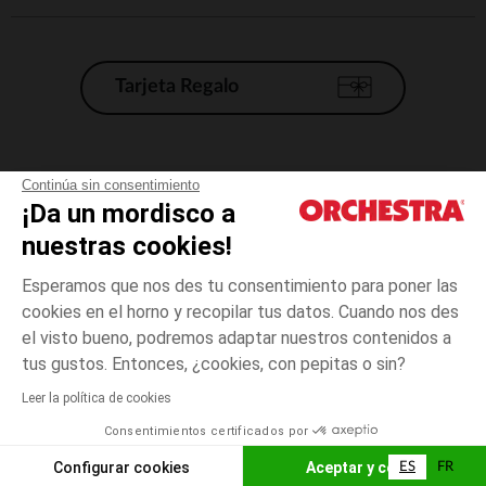
Tarjeta Regalo
Condiciones generales de venta
Continúa sin consentimiento
¡Da un mordisco a
Aviso Legal
*Condiciones de las ofertas actuales
nuestras cookies!
Datos personales
Esperamos que nos des tu consentimiento para poner las
Gestión de las cookies
cookies en el horno y recopilar tus datos. Cuando nos des
Accesibilidad: no conforme
el visto bueno, podremos adaptar nuestros contenidos a
Amarillo
Amarillo
24
Orchestra adhiere al código de ética de la Federación Francesa de comercio
tus gustos. Entonces, ¿cookies, con pepitas o sin?
electrónico y venta a distancia (FEVAD) y al sistema de mediación de
comercio electrónico.
Leer la política de cookies
El pago medidante
is already available
Consentimientos certificados por
España
Lista d
AÑADIR A LA CESTA
Configurar cookies
Aceptar y cerrar
ES
FR