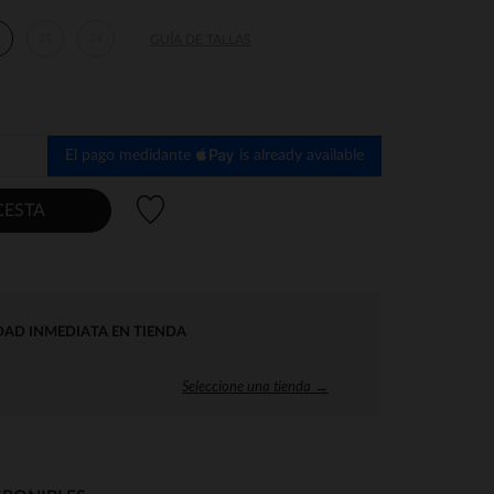
2
23
24
GUÍA DE TALLAS
El pago medidante
is already available
Lista de deseos
CESTA
DAD INMEDIATA EN TIENDA
Seleccione una tienda →