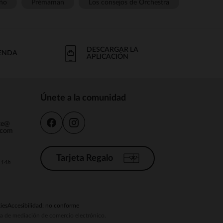
ño
Prémaman
Los consejos de Orchestra
DESCARGAR LA
IENDA
APLICACIÓN
Únete a la comunidad
nte@
.com
Tarjeta Regalo
a 14h
ies
Accesibilidad: no conforme
ema de mediación de comercio electrónico.