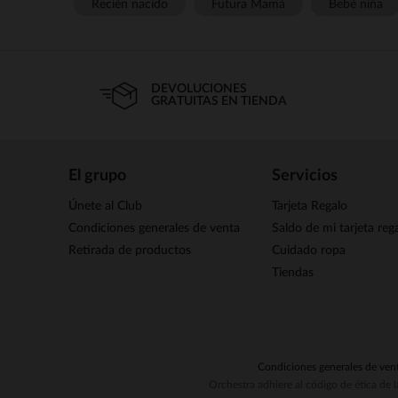
Recién nacido
Futura Mamá
Bebé niña
DEVOLUCIONES
GRATUITAS EN TIENDA
El grupo
Servicios
Únete al Club
Tarjeta Regalo
Condiciones generales de venta
Saldo de mi tarjeta reg
Retirada de productos
Cuidado ropa
Tiendas
Condiciones generales de ven
Orchestra adhiere al código de ética de 