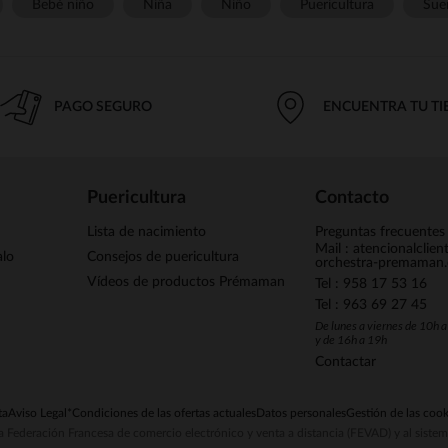
Bebé niño
Niña
Niño
Puericultura
Sue
PAGO SEGURO
ENCUENTRA TU T
Puericultura
Contacto
Lista de nacimiento
Preguntas frecuentes
Mail : atencionalclie
alo
Consejos de puericultura
orchestra-premaman
Vídeos de productos Prémaman
Tel : 958 17 53 16
Tel : 963 69 27 45
De lunes a viernes de 10h 
y de 16h a 19h
Contactar
ta
Aviso Legal
*Condiciones de las ofertas actuales
Datos personales
Gestión de las cook
la Federación Francesa de comercio electrónico y venta a distancia (FEVAD) y al sist