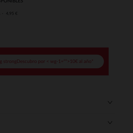
SPONIBLES
pciones
4,95 €
o
ustes de privacidad, garantizando el cumplimiento de las regula
g strongDescubro por < wg-1="">10€ al año*