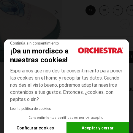
19
20
21
2
25
Continúa sin consentimiento
¡Da un mordisco a
AÑADIR A LA 
nuestras cookies!
Esperamos que nos des tu consentimiento para poner
las cookies en el horno y recopilar tus datos. Cuando
nos des el visto bueno, podremos adaptar nuestros
DISPONIBILI
contenidos a tus gustos. Entonces, ¿cookies, con
pepitas o sin?
Leer la política de cookies
Consentimientos certificados por
Configurar cookies
Aceptar y cerrar