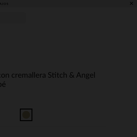
×
AJOS
con cremallera Stitch & Angel
bé