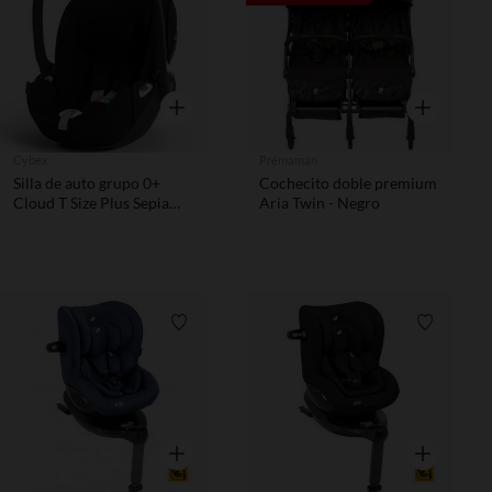
Vista rápida
Vista rápida
Cybex
Prémaman
Silla de auto grupo 0+
Cochecito doble premium
Cloud T Size Plus Sepia
Aria Twin - Negro
Black
Lista de requisitos
Lista de 
Vista rápida
Vista rápida