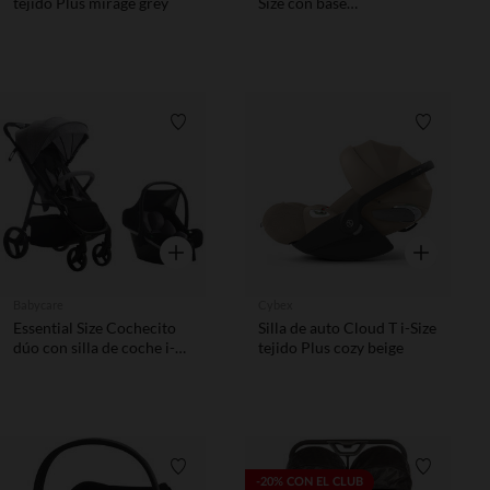
tejido Plus mirage grey
Size con base
Sohogreymid
Lista de requisitos
Lista de 
Vista rápida
Vista rápida
Babycare
Cybex
Essential Size Cochecito
Silla de auto Cloud T i-Size
dúo con silla de coche i-
tejido Plus cozy beige
negro/gris
Lista de requisitos
Lista de 
-20% CON EL CLUB