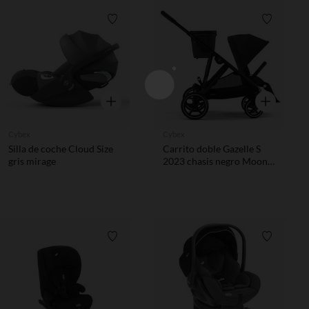
Lista de requisitos
Lista de 
Vista rápida
Vista rápida
Cybex
Cybex
Silla de coche Cloud Size
Carrito doble Gazelle S
gris mirage
2023 chasis negro Moon
Black
Lista de requisitos
Lista de 