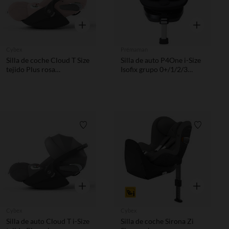
Vista rápida
Vista rápida
Cybex
Prémaman
Silla de coche Cloud T Size
Silla de auto P4One i-Size
tejido Plus rosa
Isofix grupo 0+/1/2/3
melocotón
Negro
Lista de requisitos
Lista de 
Vista rápida
Vista rápida
Cybex
Cybex
Silla de auto Cloud T i-Size
Silla de coche Sirona Zi