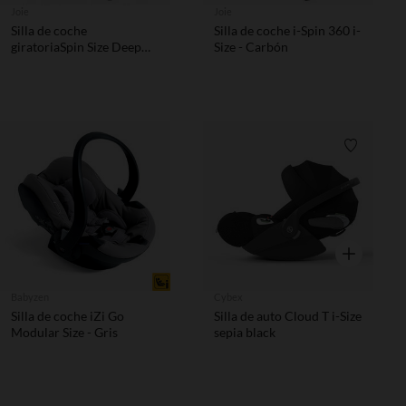
Joie
Joie
Silla de coche
Silla de coche i-Spin 360 i-
giratoriaSpin Size Deep
Size - Carbón
Sea
Lista de 
Vista rápida
Babyzen
Cybex
Silla de coche iZi Go
Silla de auto Cloud T i-Size
Modular Size - Gris
sepia black