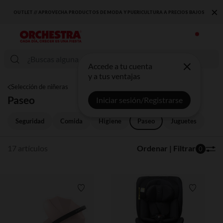
×
RICULTURA A PRECIOS BAJOS
DESCUBRE LA NUEVA COLECCIÓN QUE TE ENCANTA
Accede a tu cuenta
y a tus ventajas
Selección de niñeras
Paseo
Iniciar sesión/Registrarse
Seguridad
Comida
Higiene
Paseo
Juguetes
17 artículos
Ordenar | Filtrar
0
Lista de requisitos
Lista de 