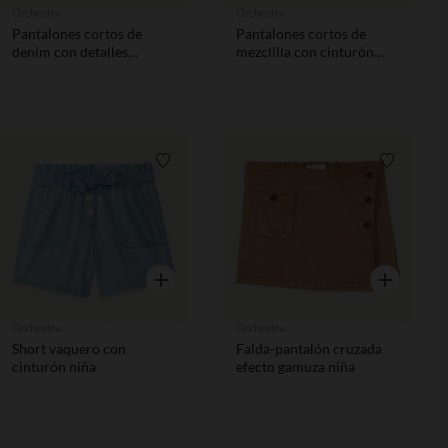
Orchestra
Orchestra
Pantalones cortos de
Pantalones cortos de
denim con detalles
mezclilla con cinturón
bordados y cinturón para
atado y detalles de encaje
atar niña.
niña.
Lista de requisitos
Lista de 
Vista rápida
Vista rápida
Orchestra
Orchestra
Short vaquero con
Falda-pantalón cruzada
cinturón niña
efecto gamuza niña