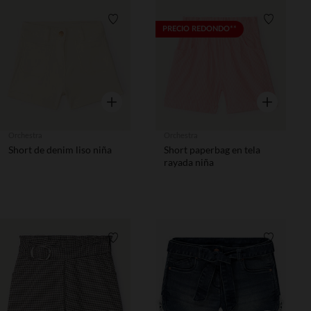
Lista de requisitos
Lista de 
PRECIO REDONDO**
Vista rápida
Vista rápida
Orchestra
Orchestra
Short de denim liso niña
Short paperbag en tela
rayada niña
Lista de requisitos
Lista de 