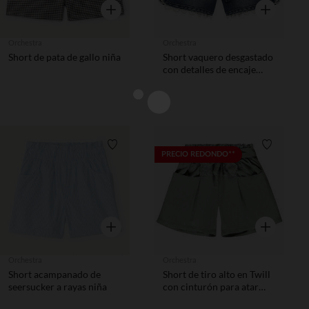
Vista rápida
Vista rápida
Orchestra
Orchestra
Short de pata de gallo niña
Short vaquero desgastado
con detalles de encaje
niña
Lista de requisitos
Lista de 
PRECIO REDONDO**
Vista rápida
Vista rápida
Orchestra
Orchestra
Short acampanado de
Short de tiro alto en Twill
seersucker a rayas niña
con cinturón para atar
niña