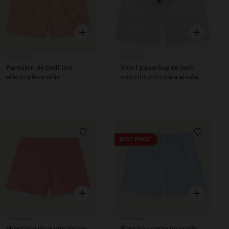
Vista rápida
Vista rápida
Orchestra
Orchestra
Pantalón de twill liso
Short paperbag de twill
efecto pinza niña
con cinturón para anudar
niña
Lista de requisitos
Lista de 
BEST PRICE*
Vista rápida
Vista rápida
Orchestra
Orchestra
Short liso de punto jersey
Pantalón corto de punto