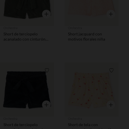
Vista rápida
Vista rápida
Orchestra
Orchestra
Short de terciopelo
Short jacquard con
acanalado con cinturón
motivos florales niña
niña
Lista de requisitos
Lista de 
Vista rápida
Vista rápida
Orchestra
Orchestra
Short de terciopelo
Short de tela con