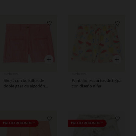
Lista de requisitos
Lista de 
Vista rápida
Vista rápida
Orchestra
Orchestra
Short con bolsillos de
Pantalones cortos de felpa
doble gasa de algodón
con diseño niña
niña.
Lista de requisitos
Lista de 
PRECIO REDONDO**
PRECIO REDONDO**