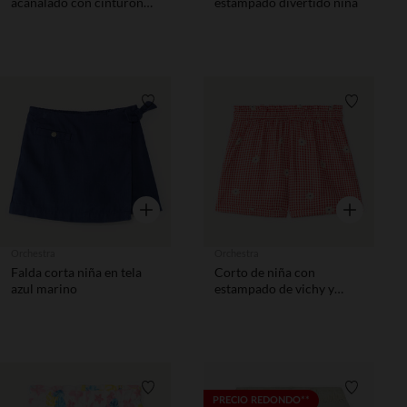
acanalado con cinturón
estampado divertido niña
niña
Lista de requisitos
Lista de 
Vista rápida
Vista rápida
Orchestra
Orchestra
Falda corta niña en tela
Corto de niña con
azul marino
estampado de vichy y
flores bordadas.
Lista de requisitos
Lista de 
PRECIO REDONDO**