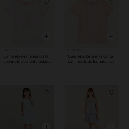
Lista de requisitos
Lista de 
Vista rápida
Vista rápida
Orchestra
Orchestra
Camiseta de manga corta
Camiseta de manga corta
con motifs de lentejuelas
con motifs de lentejuelas
niña.
niña.
Lista de requisitos
Lista de 
Vista rápida
Vista rápida