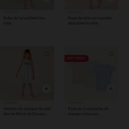
Orchestra
Orchestra
Robe de tul pailleté lisa
Ropa de tela con espalda
niña
descubierta niña
Lista de requisitos
Lista de 
BEST PRICE*
Vista rápida
Vista rápida
Orchestra
Orchestra
Vestido sin mangas tie and
Pack de 3 camisetas de
dye de Stitch de Disney
manga corta con
para niñas
estampado de corazones
niña