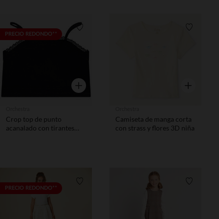
Lista de requisitos
Lista de 
PRECIO REDONDO**
Vista rápida
Vista rápida
Orchestra
Orchestra
Crop top de punto
Camiseta de manga corta
acanalado con tirantes
con strass y flores 3D niña
finos y encaje niña
Lista de requisitos
Lista de 
PRECIO REDONDO**