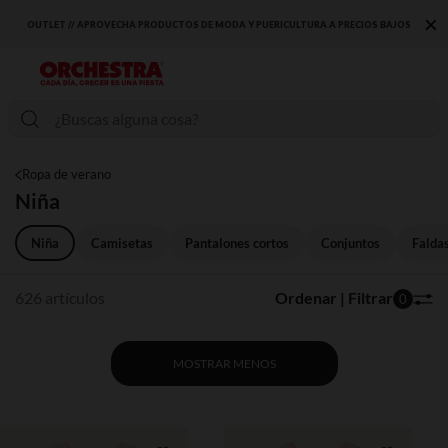
×
OS BAJOS
DESCUBRE LA NUEVA COLECCIÓN QUE TE ENCANTARÁ ☀️
Ropa de verano
Niña
Niña
Camisetas
Pantalones cortos
Conjuntos
Falda
626 artículos
Ordenar | Filtrar
0
MOSTRAR MENOS