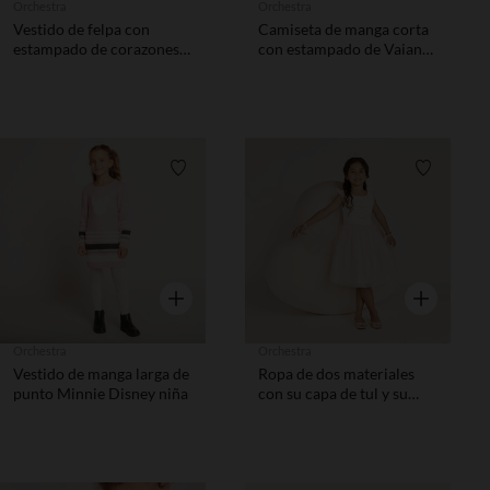
Orchestra
Orchestra
Vestido de felpa con
Camiseta de manga corta
estampado de corazones
con estampado de Vaiana
niña
de Disney niña
Lista de requisitos
Lista de 
Vista rápida
Vista rápida
Orchestra
Orchestra
Vestido de manga larga de
Ropa de dos materiales
punto Minnie Disney niña
con su capa de tul y su
corona niña