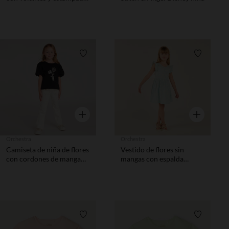
floral niña
Lista de requisitos
Lista de 
Vista rápida
Vista rápida
Orchestra
Orchestra
Camiseta de niña de flores
Vestido de flores sin
con cordones de manga
mangas con espalda
corta
descubierta niña
Lista de requisitos
Lista de 