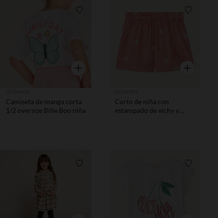
Lista de requisitos
Lista de 
Vista rápida
Vista rápida
Orchestra
Orchestra
Camiseta de manga corta
Corto de niña con
1/2 oversize Bilie Boo niña
estampado de vichy y
flores bordadas.
Lista de requisitos
Lista de 