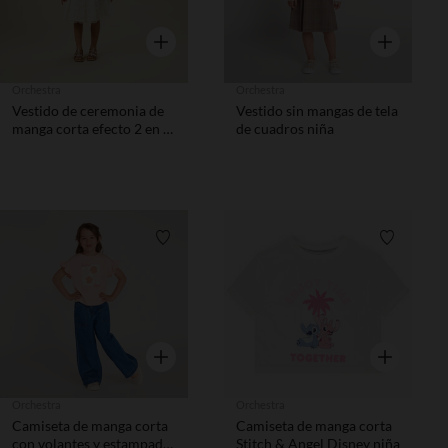
Vista rápida
Vista rápida
Orchestra
Orchestra
Vestido de ceremonia de
Vestido sin mangas de tela
manga corta efecto 2 en 1
de cuadros niña
de tul bordado niña
Lista de requisitos
Lista de 
Vista rápida
Vista rápida
Orchestra
Orchestra
Camiseta de manga corta
Camiseta de manga corta
con volantes y estampado
Stitch & Angel Disney niña