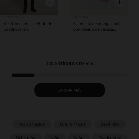
Vista rápida
Vista rápida
Orchestra
Orchestra
Vestido camisa ceñido de
Camiseta de manga corta
cuadros niña
con diseño de cereza
bordado y con lentejuelas
niña.
120 ARTÍCULOS DE 626
CARGAR MÁS
Recién nacido
Futura Mamá
Bebé niña
Bebé niño
Niña
Niño
Puericultura