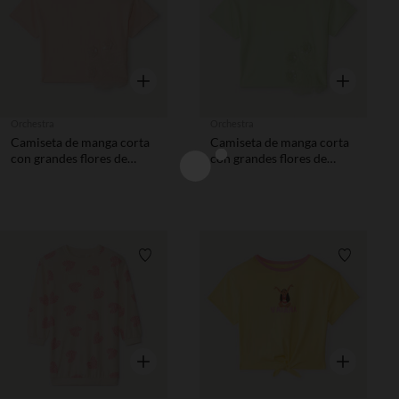
Vista rápida
Vista rápida
Orchestra
Orchestra
Camiseta de manga corta
Camiseta de manga corta
con grandes flores de
con grandes flores de
lentejuelas niña.
lentejuelas niña.
Lista de requisitos
Lista de 
Vista rápida
Vista rápida