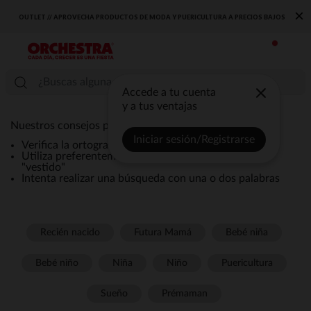
×
OUTLET // APROVECHA PRODUCTOS DE MODA Y PUERICULTURA A PRECIOS BAJOS
Accede a tu cuenta
y a tus ventajas
Nuestros consejos para una búsqueda eficaz:
Iniciar sesión/Registrarse
Verifica la ortografía de la búsqueda
Utiliza preferentemente términos genéricos como
"vestido"
Intenta realizar una búsqueda con una o dos palabras
Recién nacido
Futura Mamá
Bebé niña
Bebé niño
Niña
Niño
Puericultura
Sueño
Prémaman