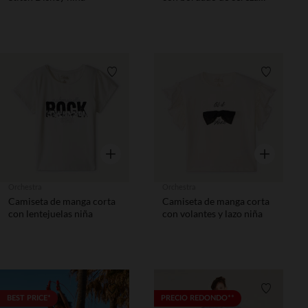
niña
Lista de requisitos
Lista de 
Vista rápida
Vista rápida
Orchestra
Orchestra
Camiseta de manga corta
Camiseta de manga corta
con lentejuelas niña
con volantes y lazo niña
Lista de requisitos
Lista de 
BEST PRICE*
PRECIO REDONDO**