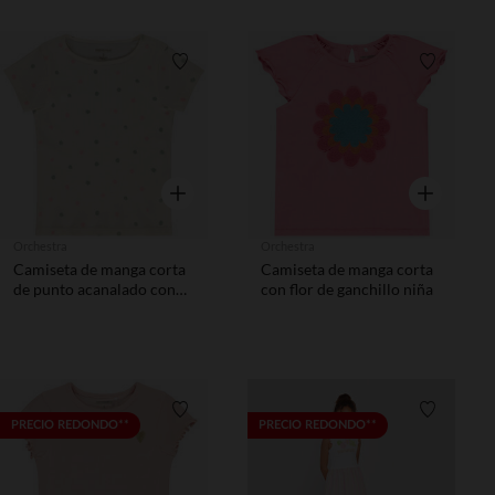
Lista de requisitos
Lista de 
Vista rápida
Vista rápida
Orchestra
Orchestra
Camiseta de manga corta
Camiseta de manga corta
de punto acanalado con
con flor de ganchillo niña
lunares niña
Lista de requisitos
Lista de 
PRECIO REDONDO**
PRECIO REDONDO**