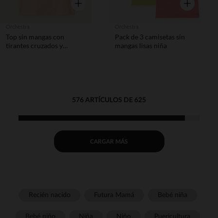
Vista rápida
Vista rápida
Orchestra
Orchestra
Top sin mangas con
Pack de 3 camisetas sin
tirantes cruzados y
mangas lisas niña
estampado fantasía niña
576 ARTÍCULOS DE 625
CARGAR MÁS
Recién nacido
Futura Mamá
Bebé niña
Bebé niño
Niña
Niño
Puericultura