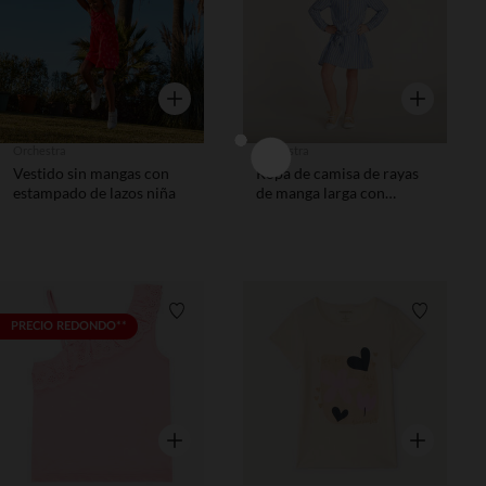
Vista rápida
Vista rápida
Orchestra
Orchestra
Vestido sin mangas con
Ropa de camisa de rayas
estampado de lazos niña
de manga larga con
cinturón niña
Lista de requisitos
Lista de 
PRECIO REDONDO**
Vista rápida
Vista rápida