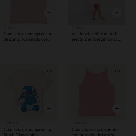
Vista rápida
Vista rápida
Orchestra
Orchestra
Camiseta de manga corta
Vestido de doble material
de punto acanalado con
efecto 2 en 1 estampado y
corazón bordado niña
a rayas niña
Lista de requisitos
Lista de 
Vista rápida
Vista rápida
Orchestra
Orchestra
Camiseta de manga corta
Camiseta corta de punto
Stitch Disney niña
con bordado de cereza