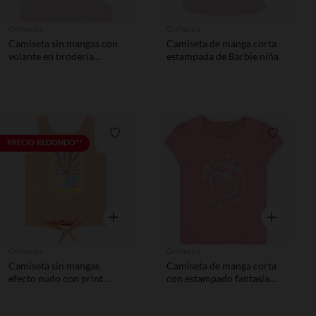
Orchestra
Orchestra
Camiseta sin mangas con
Camiseta de manga corta
volante en brodería
estampada de Barbie niña
inglesa para niña
Lista de requisitos
Lista de 
PRECIO REDONDO**
Vista rápida
Vista rápida
Orchestra
Orchestra
Camiseta sin mangas
Camiseta de manga corta
efecto nudo con print
con estampado fantasía
brillante niña
niña