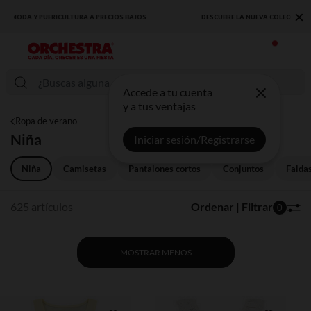
×
DESCUBRE LA NUEVA COLECCIÓN QUE TE ENCANTARÁ ☀️
Accede a tu cuenta
y a tus ventajas
Ropa de verano
Niña
Iniciar sesión/Registrarse
Niña
Camisetas
Pantalones cortos
Conjuntos
Falda
625 artículos
Ordenar | Filtrar
0
MOSTRAR MENOS