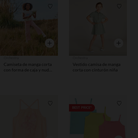
Lista de requisitos
Lista de 
Vista rápida
Vista rápida
Orchestra
Orchestra
Camiseta de manga corta
Vestido camisa de manga
con forma de caja y nudo
corta con cinturón niña
niña
Lista de requisitos
Lista de 
BEST PRICE*