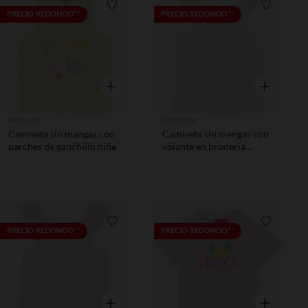
Lista de requisitos
Lista de 
PRECIO REDONDO**
PRECIO REDONDO**
Vista rápida
Vista rápida
Orchestra
Orchestra
Camiseta sin mangas con
Camiseta sin mangas con
parches de ganchillo niña
volante en brodería
inglesa para niña
Lista de requisitos
Lista de 
PRECIO REDONDO**
PRECIO REDONDO**
Vista rápida
Vista rápida