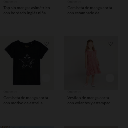
Orchestra
Orchestra
Top sin mangas asimétrico
Camiseta de manga corta
con bordado inglés niña
con estampado de
purpurina niña.
Lista de requisitos
Lista de 
Vista rápida
Vista rápida
Orchestra
Orchestra
Camiseta de manga corta
Vestido de manga corta
con motivo de estrella
con volantes y estampado
niña
rosa niña