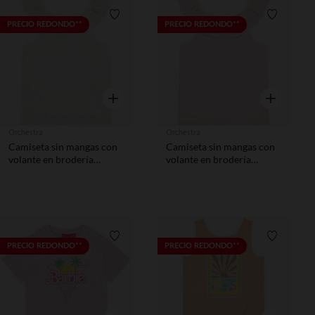
Lista de requisitos
Lista de 
PRECIO REDONDO**
PRECIO REDONDO**
Vista rápida
Vista rápida
Orchestra
Orchestra
Camiseta sin mangas con
Camiseta sin mangas con
volante en brodería
volante en brodería
inglesa para niña
inglesa para niña
Lista de requisitos
Lista de 
PRECIO REDONDO**
PRECIO REDONDO**