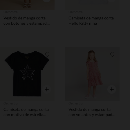
Orchestra
Orchestra
Vestido de manga corta
Camiseta de manga corta
con botones y estampado
Hello Kitty niña
vegetal niña
Lista de requisitos
Lista de 
Vista rápida
Vista rápida
Orchestra
Orchestra
Camiseta de manga corta
Vestido de manga corta
con motivo de estrella
con volantes y estampado
niña
rosa niña