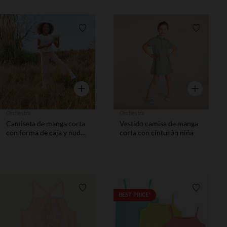
Lista de requisitos
Lista de 
Vista rápida
Vista rápida
Orchestra
Orchestra
Camiseta de manga corta
Vestido camisa de manga
con forma de caja y nudo
corta con cinturón niña
niña
Lista de requisitos
Lista de 
BEST PRICE*