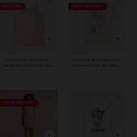
Lista de requisitos
Lista de 
BEST PRICE*
PRECIO REDONDO**
Vista rápida
Vista rápida
Orchestra
Orchestra
Camiseta sin mangas de
Camiseta de manga corta
jersey con estampado de
con estampado de sellos
flores niña
niña.
Lista de requisitos
Lista de 
PRECIO REDONDO**
Vista rápida
Vista rápida