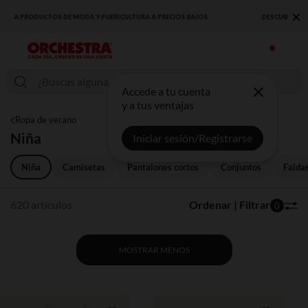
×
DESCUBRE LA NUEVA COLECCIÓN QUE TE ENCANTARÁ ☀️
Accede a tu cuenta
y a tus ventajas
Ropa de verano
Niña
Iniciar sesión/Registrarse
Niña
Camisetas
Pantalones cortos
Conjuntos
Falda
620 artículos
Ordenar | Filtrar
0
MOSTRAR MENOS