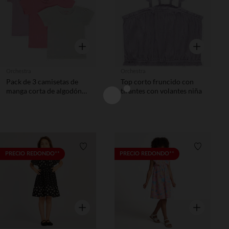
Vista rápida
Vista rápida
Orchestra
Orchestra
Pack de 3 camisetas de
Top corto fruncido con
manga corta de algodón
tirantes con volantes niña
lisas niña
Lista de requisitos
Lista de 
PRECIO REDONDO**
PRECIO REDONDO**
Vista rápida
Vista rápida