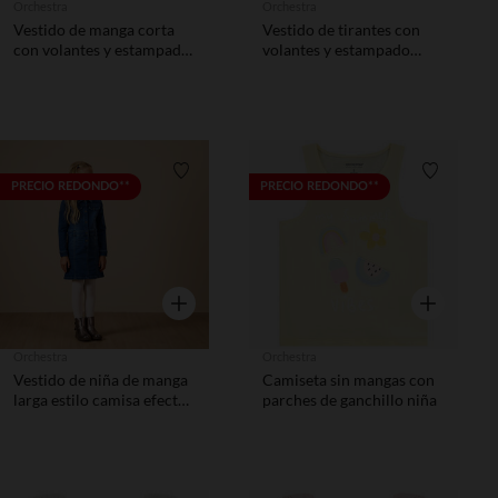
Orchestra
Orchestra
Vestido de manga corta
Vestido de tirantes con
con volantes y estampado
volantes y estampado
de flores niña
floral para niña
Lista de requisitos
Lista de 
PRECIO REDONDO**
PRECIO REDONDO**
Vista rápida
Vista rápida
Orchestra
Orchestra
Vestido de niña de manga
Camiseta sin mangas con
larga estilo camisa efecto
parches de ganchillo niña
denim