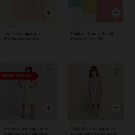
Vista rápida
Vista rápida
Orchestra
Orchestra
Top sin mangas con
Pack de 3 camisetas sin
tirantes cruzados y
mangas lisas niña
estampado fantasía niña
Lista de requisitos
Lista de 
PRECIO REDONDO**
Vista rápida
Vista rápida
Orchestra
Orchestra
Vestido sin mangas con
Vestido de manga corta
estampado de palmeras
con volante y estampado