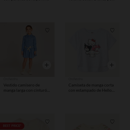
fille
Lista de requisitos
Lista de 
Vista rápida
Vista rápida
Orchestra
Orchestra
Vestido camisero de
Camiseta de manga corta
manga larga con cinturón
con estampado de Hello
niña
Kitty niña
Lista de requisitos
Lista de 
BEST PRICE*