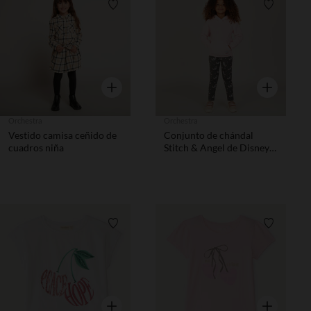
Lista de requisitos
Lista de 
Vista rápida
Vista rápida
Orchestra
Orchestra
Vestido camisa ceñido de
Conjunto de chándal
cuadros niña
Stitch & Angel de Disney
niña
Lista de requisitos
Lista de 
Vista rápida
Vista rápida