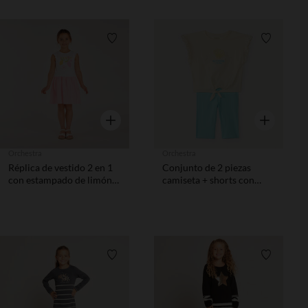
Lista de requisitos
Lista de 
Vista rápida
Vista rápida
Orchestra
Orchestra
Réplica de vestido 2 en 1
Conjunto de 2 piezas
con estampado de limón
camiseta + shorts con
niña.
bordado de conchas niña
Lista de requisitos
Lista de 