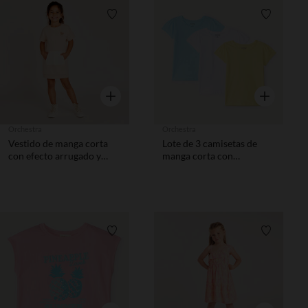
Lista de requisitos
Lista de 
Vista rápida
Vista rápida
Orchestra
Orchestra
Vestido de manga corta
Lote de 3 camisetas de
con efecto arrugado y
manga corta con
bordado niña.
estampado de corazón
niña
Lista de requisitos
Lista de 