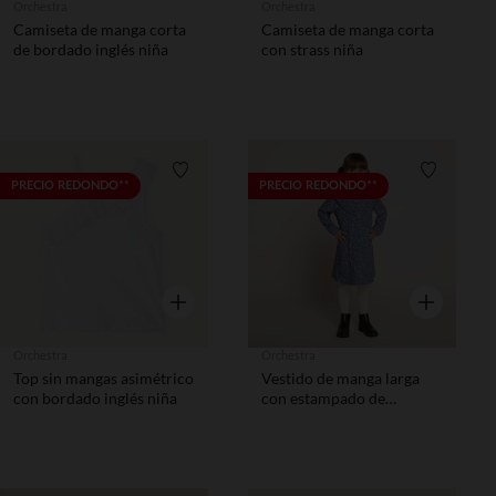
Orchestra
Orchestra
Camiseta de manga corta
Camiseta de manga corta
de bordado inglés niña
con strass niña
Lista de requisitos
Lista de 
PRECIO REDONDO**
PRECIO REDONDO**
Vista rápida
Vista rápida
Orchestra
Orchestra
Top sin mangas asimétrico
Vestido de manga larga
con bordado inglés niña
con estampado de
cuadros y flores niña