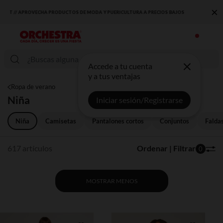
×
DESCUBRE LA NUEVA COLECCIÓN QUE TE ENCANTARÁ ☀️
Accede a tu cuenta
y a tus ventajas
Ropa de verano
Niña
Iniciar sesión/Registrarse
Niña
Camisetas
Pantalones cortos
Conjuntos
Falda
617 artículos
Ordenar | Filtrar
0
MOSTRAR MENOS