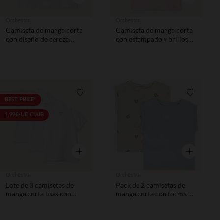
Orchestra
Orchestra
Camiseta de manga corta
Camiseta de manga corta
con diseño de cereza
con estampado y brillos
bordado y con lentejuelas
niña
niña.
Lista de requisitos
Lista de 
BEST PRICE*
1,99€/UD CLUB
Vista rápida
Vista rápida
Orchestra
Orchestra
Lote de 3 camisetas de
Pack de 2 camisetas de
manga corta lisas con
manga corta con forma de
estampado foil de corazón
caja niña
niña