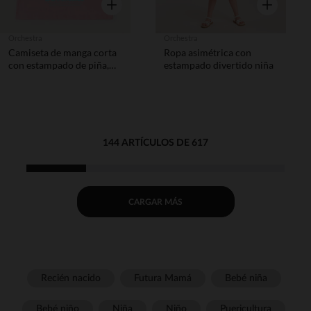
Vista rápida
Vista rápida
Orchestra
Orchestra
Camiseta de manga corta
Ropa asimétrica con
con estampado de piña,
estampado divertido niña
bordado y brillantes niña.
144 ARTÍCULOS DE 617
CARGAR MÁS
Recién nacido
Futura Mamá
Bebé niña
Bebé niño
Niña
Niño
Puericultura