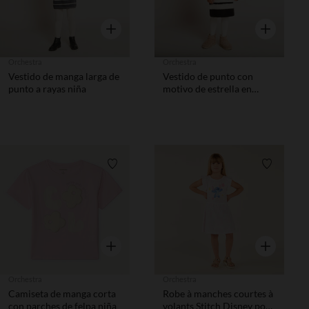
Vista rápida
Vista rápida
Orchestra
Orchestra
Vestido de manga larga de
Vestido de punto con
punto a rayas niña
motivo de estrella en
lentejuelas niña
Lista de requisitos
Lista de 
Vista rápida
Vista rápida
Orchestra
Orchestra
Camiseta de manga corta
Robe à manches courtes à
con parches de felpa niña
volants Stitch Disney pour