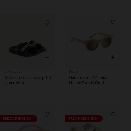
Lista de requisitos
Lista de 
Vista rápida
Vista rápida
SAXO BLUES
Beaba
Mules con tira ancha print
Gafas de sol 2-4 años
gamer niño
Happy Estado Gold
Lista de requisitos
Lista de 
PRECIO REDONDO**
PRECIO REDONDO**