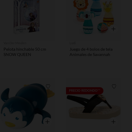
Vista rápida
Van Der Meulen
Ludi
Pelota hinchable 50 cm
Juego de 4 bolos de tela
SNOW QUEEN
Animales de Savannah
Lista de requisitos
Lista de 
PRECIO REDONDO**
Vista rápida
Vista rápida