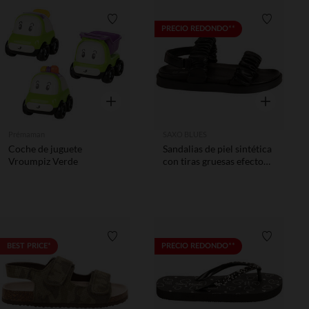
Lista de requisitos
Lista de 
PRECIO REDONDO**
Vista rápida
Vista rápida
Prémaman
SAXO BLUES
Coche de juguete
Sandalias de piel sintética
Vroumpiz Verde
con tiras gruesas efecto
plisado niña
Lista de requisitos
Lista de 
BEST PRICE*
PRECIO REDONDO**