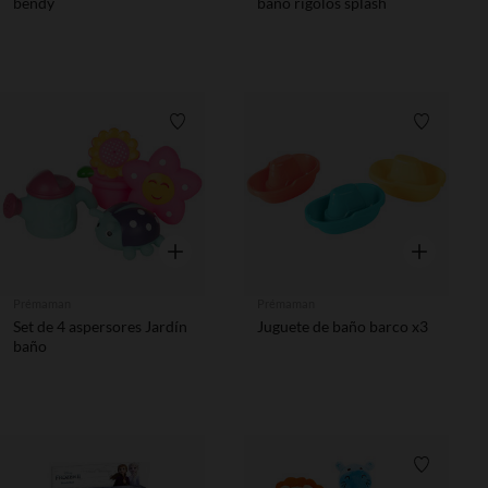
bendy
baño rigolos splash
Lista de requisitos
Lista de 
Vista rápida
Vista rápida
Prémaman
Prémaman
Set de 4 aspersores Jardín
Juguete de baño barco x3
baño
Lista de 