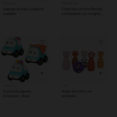
Prémaman
SAXO BLUES
Juguete de baño pingüino
Chanclas con tira flexible
nadador
estampadas con insignia
de tigre para bebé niño
Lista de requisitos
Lista de 
Vista rápida
Vista rápida
Prémaman
Ludi
Coche de juguete
Juego de bolos con
Vroumpiz - Azul
animales