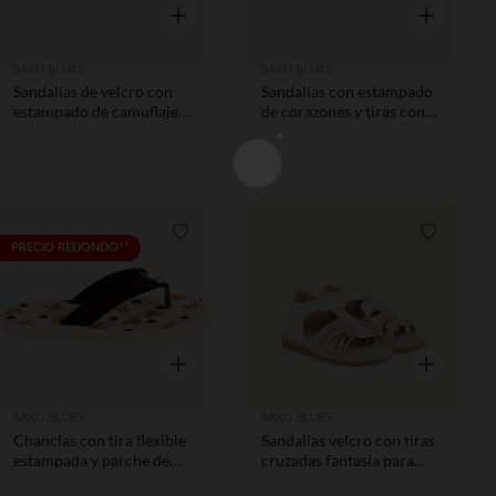
Vista rápida
Vista rápida
SAXO BLUES
SAXO BLUES
Sandalias de velcro con
Sandalias con estampado
estampado de camuflaje
de corazones y tiras con
niño
strass niña según la edad
Lista de requisitos
Lista de 
PRECIO REDONDO**
Vista rápida
Vista rápida
SAXO BLUES
SAXO BLUES
Chanclas con tira flexible
Sandalias velcro con tiras
estampada y parche de
cruzadas fantasía para
Mickey Disney niño
bebé niña