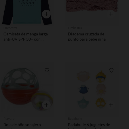
Vista rápida
Vista rápida
Orchestra
Orchestra
Camiseta de manga larga
Diadema cruzada de
anti-UV SPF 50+ con
punto para bebé niña
estampado de surf para
niño
Lista de requisitos
Lista de 
Vista rápida
Vista rápida
Playgro
Badabulle
Bola de bño sonajero
Badabulle 6 juguetes de