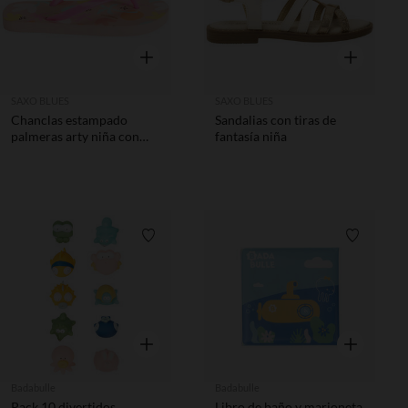
Vista rápida
Vista rápida
SAXO BLUES
SAXO BLUES
Chanclas estampado
Sandalias con tiras de
palmeras arty niña con
fantasía niña
tira según la edad
Lista de requisitos
Lista de 
Vista rápida
Vista rápida
Badabulle
Badabulle
Pack 10 divertidos
Libro de baño y marioneta