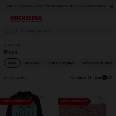
×
AJOS
DESCUBRE LA NUEVA COLECCIÓN QUE TE ENCANTARÁ ☀️
Colección
Playa
Playa
Bañadores
Calzado de playa
Accesorios de playa
270 artículos
Ordenar | Filtrar
0
Lista de requisitos
Lista de 
PRECIO REDONDO**
PRECIO REDONDO**